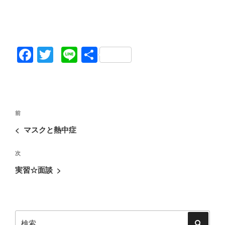
F
T
Li
共
a
wi
n
有
c
tt
e
e
er
投
b
過
前
稿
去
o
<
マスクと熱中症
ナ
の
o
ビ
次
次
投
ゲ
k
の
稿
実習☆面談
>
ー
投
シ
稿
ョ
検
ン