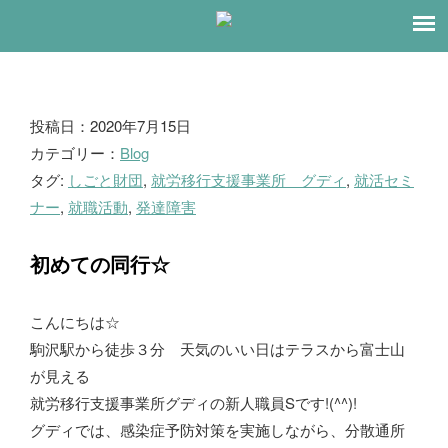
ブ
投稿日：2020年7月15日
カテゴリー：
Blog
ロ
タグ:
しごと財団
,
就労移行支援事業所 グディ
,
就活セミ
グ
ナー
,
就職活動
,
発達障害
初めての同行☆
こんにちは☆
駒沢駅から徒歩３分 天気のいい日はテラスから富士山
が見える
就労移行支援事業所グディの新人職員Sです!(^^)!
グディでは、感染症予防対策を実施しながら、分散通所