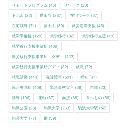
リモートプログラム
(45)
リワーク
(20)
下北沢
(22)
世田谷
(287)
在宅ワーク
(37)
在宅訓練
(71)
富士山
(30)
就労定着支援
(45)
就労準備性
(120)
就労移行
(92)
就労移行支援
(49)
就労移行支援事業所
(409)
就労移行支援事業所 グディ
(422)
就労移行支援事業所グディ
(82)
就職
(72)
就職活動
(414)
発達障害
(501)
福祉
(47)
統合失調症
(458)
緊急事態宣言
(39)
自粛
(23)
訓練
(106)
運動
(37)
面接
(38)
食べもの
(56)
駒沢公園
(28)
駒沢大学
(263)
駒沢大学駅
(52)
駒澤大学
(77)
鬱
(39)