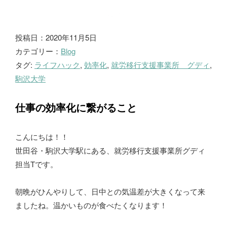
ブ
投稿日：2020年11月5日
カテゴリー：
Blog
ロ
タグ:
ライフハック
,
効率化
,
就労移行支援事業所 グディ
,
グ
駒沢大学
仕事の効率化に繋がること
こんにちは！！
世田谷・駒沢大学駅にある、就労移行支援事業所グディ
担当Tです。
朝晩がひんやりして、日中との気温差が大きくなって来
ましたね。温かいものが食べたくなります！