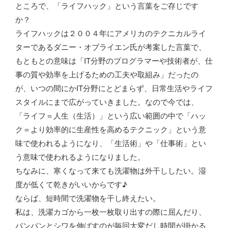
ところで、「ライフハック」という言葉をご存じです
か？
ライフハックは２００４年にアメリカのテクニカルライ
ターであるダニー・オブライエン氏が考案した言葉で、
もともとの意味は「IT分野のプログラマーや技術者が、仕
事の質や効率を上げるための工夫や取組み」だったの
が、いつの間にかIT分野にとどまらず、日常生活やライフ
スタイルにまで広がっていきました。なので今では、
「ライフ＝人生（生活）」という広い範囲の中で「ハッ
ク＝より効率的に生産性を高めるテクニック」という意
味で使われるようになり、「生活術」や「仕事術」とい
う意味で使われるようになりました。
ちなみに、寒くなって来ても洗濯物は外干ししたい。湿
度が低くて乾きがいいからです♪
ならば、短時間で洗濯物を干し終えたい。
私は、洗濯カゴから一枚一枚取り出すの際に屈んだり、
パンパンとシワを伸ばすのが毎回大変だし時間が掛かる