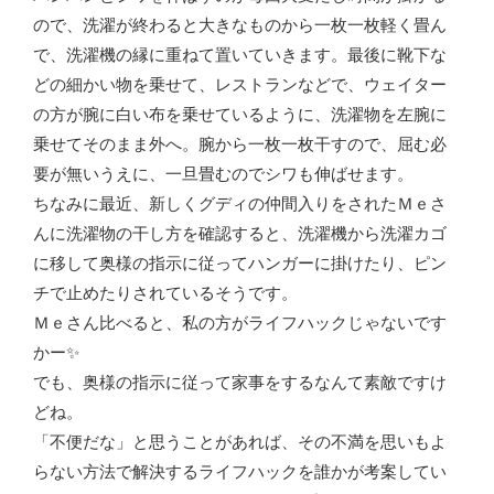
ので、洗濯が終わると大きなものから一枚一枚軽く畳ん
で、洗濯機の縁に重ねて置いていきます。最後に靴下な
どの細かい物を乗せて、レストランなどで、ウェイター
の方が腕に白い布を乗せているように、洗濯物を左腕に
乗せてそのまま外へ。腕から一枚一枚干すので、屈む必
要が無いうえに、一旦畳むのでシワも伸ばせます。
ちなみに最近、新しくグディの仲間入りをされたＭｅさ
んに洗濯物の干し方を確認すると、洗濯機から洗濯カゴ
に移して奥様の指示に従ってハンガーに掛けたり、ピン
チで止めたりされているそうです。
Ｍｅさん比べると、私の方がライフハックじゃないです
かー✨
でも、奥様の指示に従って家事をするなんて素敵ですけ
どね。
「不便だな」と思うことがあれば、その不満を思いもよ
らない方法で解決するライフハックを誰かが考案してい