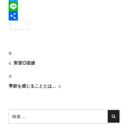
a
T
c
w
L
e
i
i
共
b
t
n
有
o
t
e
投
o
e
過
前
稿
去
k
r
<
実習◎面接
ナ
の
ビ
次
次
投
ゲ
の
稿
季節を感じることとは…
>
ー
投
シ
稿
ョ
検
ン
索:
検
索