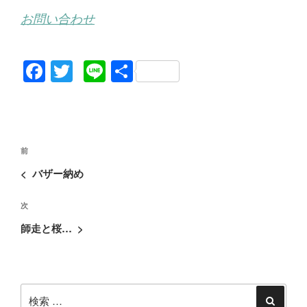
お問い合わせ
F
T
Li
共
a
wi
n
有
c
tt
e
e
er
投
b
過
前
稿
去
o
<
バザー納め
ナ
の
o
ビ
次
次
投
ゲ
k
の
稿
師走と桜…
>
ー
投
シ
稿
ョ
検
ン