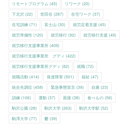
リモートプログラム
(45)
リワーク
(20)
下北沢
(22)
世田谷
(287)
在宅ワーク
(37)
在宅訓練
(71)
富士山
(30)
就労定着支援
(45)
就労準備性
(120)
就労移行
(92)
就労移行支援
(49)
就労移行支援事業所
(409)
就労移行支援事業所 グディ
(422)
就労移行支援事業所グディ
(82)
就職
(72)
就職活動
(414)
発達障害
(501)
福祉
(47)
統合失調症
(458)
緊急事態宣言
(39)
自粛
(23)
訓練
(106)
運動
(37)
面接
(38)
食べもの
(56)
駒沢公園
(28)
駒沢大学
(263)
駒沢大学駅
(52)
駒澤大学
(77)
鬱
(39)