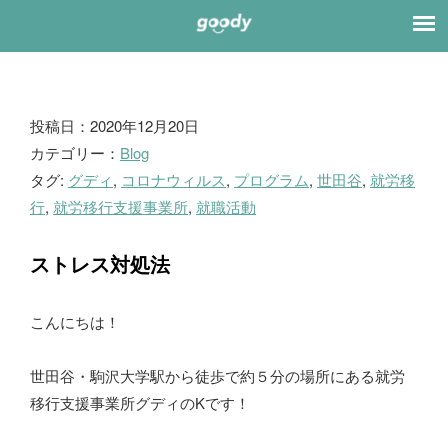
ブ
投稿日：2020年12月20日
カテゴリー：
Blog
ロ
タグ:
グディ
,
コロナウィルス
,
プログラム
,
世田谷
,
就労移
グ
行
,
就労移行支援事業所
,
就職活動
ストレス対処法
こんにちは！
世田谷・駒沢大学駅から徒歩で約５分の場所にある就労
移行支援事業所グディのKです！