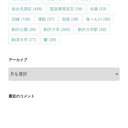
統合失調症
(458)
緊急事態宣言
(39)
自粛
(23)
訓練
(106)
運動
(37)
面接
(38)
食べもの
(56)
駒沢公園
(28)
駒沢大学
(263)
駒沢大学駅
(52)
駒澤大学
(77)
鬱
(39)
アーカイブ
ア
ー
カ
イ
最近のコメント
ブ