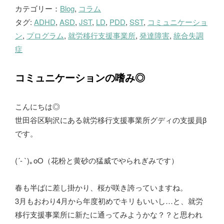
カテゴリー：
Blog
,
コラム
ロ
タグ:
ADHD
,
ASD
,
JST
,
LD
,
PDD
,
SST
,
コミュニケーショ
グ
ン
,
プログラム
,
就労移行支援事業所
,
発達障害
,
統合失調
症
コミュニケーションの嗜み◎
こんにちは◎
世田谷区駒沢にある就労移行支援事業所グディの支援員β
です。
(´- `)｡oO（花粉と黄砂の猛威でやられぎみです）
春も半ばに差し掛かり、桜が咲き誇っていますね。
3月もおわり4月から年度初めでキリもいいし…と、就労
移行支援事業所に新たに通ってみようかな？？と思われ