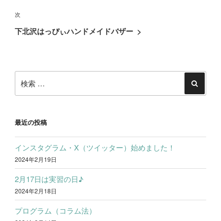
の
ビ
次
次
投
ゲ
の
稿
下北沢はっぴぃハンドメイドバザー
>
ー
投
シ
稿
ョ
検
ン
索:
検
索
最近の投稿
インスタグラム・X（ツイッター）始めました！
2024年2月19日
2月17日は実習の日♪
2024年2月18日
プログラム（コラム法）