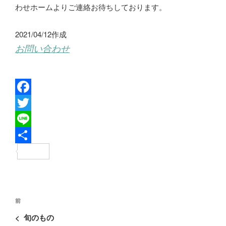
わせホームよりご連絡お待ちしております。
2021/04/12作成
お問い合わせ
F
a
T
c
w
L
e
i
i
共
b
t
n
有
o
t
e
投
o
e
過
前
稿
去
k
r
<
旬のもの
ナ