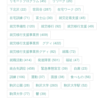
リモートプログラム
(45)
リワーク
(20)
下北沢
(22)
世田谷
(287)
在宅ワーク
(37)
在宅訓練
(71)
富士山
(30)
就労定着支援
(45)
就労準備性
(120)
就労移行
(92)
就労移行支援
(49)
就労移行支援事業所
(409)
就労移行支援事業所 グディ
(422)
就労移行支援事業所グディ
(82)
就職
(72)
就職活動
(414)
発達障害
(501)
福祉
(47)
統合失調症
(458)
緊急事態宣言
(39)
自粛
(23)
訓練
(106)
運動
(37)
面接
(38)
食べもの
(56)
駒沢公園
(28)
駒沢大学
(263)
駒沢大学駅
(52)
駒澤大学
(77)
鬱
(39)