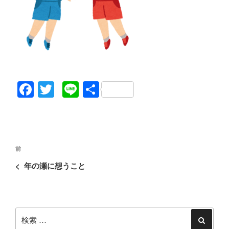
F
T
Li
共
a
wi
n
有
c
tt
e
e
er
投
b
過
前
稿
去
o
<
年の瀬に想うこと
ナ
の
o
ビ
投
ゲ
k
稿
ー
検
シ
索:
検