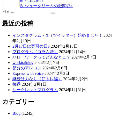
過
前
<
自己紹介
投
共
去
次
次
シュークリームの派閥◎
>
稿
有
検
の
の
検
索:
投
投
ナ
索
稿
稿
最近の投稿
ビ
ゲ
インスタグラム・X（ツイッター）始めました！
2024
年2月19日
ー
2月17日は実習の日♪
2024年2月18日
シ
プログラム（コラム法）
2024年2月14日
ハローワークってどんなとこ？
2024年2月7日
ョ
worktraining
2024年2月7日
ン
節分のアレコレ
2024年2月6日
Express with voice
2024年2月3日
継続は力なり（筋トレ編）
2024年2月2日
接遇
2024年2月1日
シークレットプログラム
2024年1月31日
カテゴリー
Blog
(1,245)