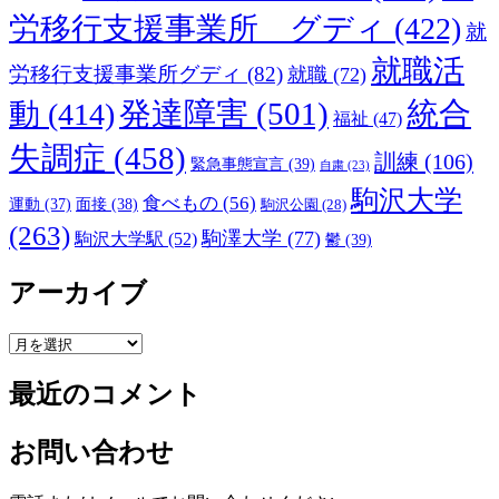
労移行支援事業所 グディ
(422)
就
就職活
労移行支援事業所グディ
(82)
就職
(72)
発達障害
(501)
統合
動
(414)
福祉
(47)
失調症
(458)
訓練
(106)
緊急事態宣言
(39)
自粛
(23)
駒沢大学
食べもの
(56)
運動
(37)
面接
(38)
駒沢公園
(28)
(263)
駒澤大学
(77)
駒沢大学駅
(52)
鬱
(39)
アーカイブ
ア
ー
最近のコメント
カ
イ
ブ
お問い合わせ