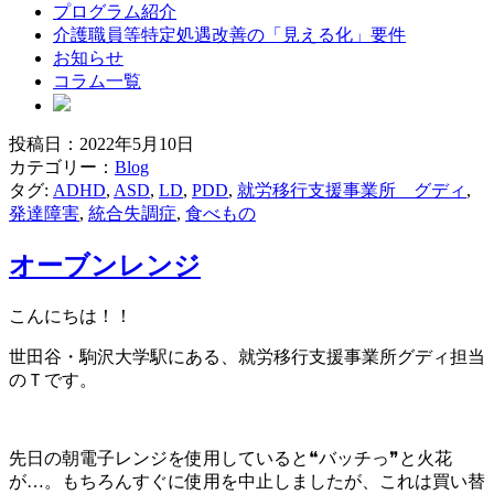
プログラム紹介
介護職員等特定処遇改善の「見える化」要件
お知らせ
コラム一覧
投稿日：2022年5月10日
ブ
カテゴリー：
Blog
タグ:
ADHD
,
ASD
,
LD
,
PDD
,
就労移行支援事業所 グディ
,
ロ
発達障害
,
統合失調症
,
食べもの
グ
オーブンレンジ
こんにちは！！
世田谷・駒沢大学駅にある、就労移行支援事業所グディ担当
のＴです。
先日の朝電子レンジを使用していると❝バッチっ❞と火花
が…。もちろんすぐに使用を中止しましたが、これは買い替