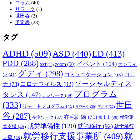
コラム
(40)
リワーク
(1)
世田谷
(2)
予定表
(28)
タグ
ADHD
(509)
ASD
(440)
LD
(413)
PDD
(288)
イベント
(104)
zoom
(50)
オンライ
SST
(26)
グディ
(298)
コロ
コミュニケーション
(63)
ン
(41)
ソーシャルディス
コロナウィルス
(92)
ナ
(73)
プログラム
タンス
(147)
テレワーク
(39)
(333)
世田
リモートプログラム
(45)
下北沢
(22)
リワーク
(20)
谷
(287)
在宅訓練
(71)
就労定
在宅ワーク
(37)
富士山
(30)
就労準備性
(120)
就労移行
(92)
着支援
(45)
就労移行
就労移行支援事業所
(409)
就
支援
(49)