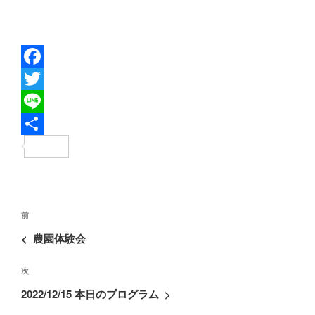
F
a
T
c
w
L
e
i
i
共
b
t
n
有
o
t
e
投
o
e
過
前
稿
去
k
r
<
農園体験会
ナ
の
ビ
次
次
投
ゲ
の
稿
2022/12/15 本日のプログラム
>
ー
投