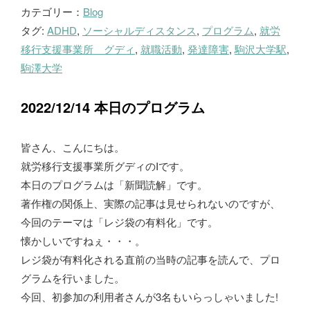
カテゴリー：
Blog
ロ
タグ:
ADHD
,
ソーシャルディスタンス
,
プログラム
,
就労
グ
移行支援事業所 グディ
,
就職活動
,
発達障害
,
駒沢大学駅
,
駒澤大学
2022/12/14 本日のプログラム
皆さん、こんにちは。
就労移行支援事業所グディのIです。
本日のプログラムは「新聞読解」です。
著作権の関係上、実際の記事は見せられないのですが、
今回のテーマは「レジ袋の有料化」です。
懐かしいですねぇ・・・。
レジ袋が有料化される直前の当時の記事を読んで、プロ
グラムを行いました。
今回、初参加の利用者さんが3名もいらっしゃいました!