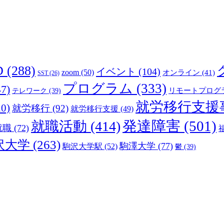
D
(288)
イベント
(104)
zoom
(50)
オンライン
(41)
SST
(26)
プログラム
(333)
7)
リモートプログ
テレワーク
(39)
就労移行支援
0)
就労移行
(92)
就労移行支援
(49)
発達障害
(501)
就職活動
(414)
就職
(72)
沢大学
(263)
駒澤大学
(77)
駒沢大学駅
(52)
鬱
(39)