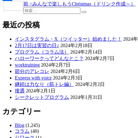
過
前
<
みんなで楽しもうChristmas（ドリンク作成～）
投
共
去
検
稿
検
有
の
索:
索
投
最近の投稿
ナ
稿
ビ
インスタグラム・X（ツイッター）始めました！
2024
ゲ
2月17日は実習の日♪
2024年2月18日
プログラム（コラム法）
2024年2月14日
ー
ハローワークってどんなとこ？
2024年2月7日
シ
worktraining
2024年2月7日
節分のアレコレ
2024年2月6日
ョ
Express with voice
2024年2月3日
ン
継続は力なり（筋トレ編）
2024年2月2日
接遇
2024年2月1日
シークレットプログラム
2024年1月31日
カテゴリー
Blog
(1,245)
コラム
(40)
リワーク
(1)