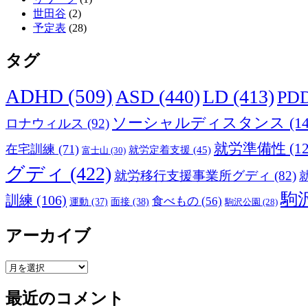
世田谷
(2)
予定表
(28)
タグ
ADHD
(509)
ASD
(440)
LD
(413)
PD
ソーシャルディスタンス
(14
ロナウィルス
(92)
就労準備性
(12
在宅訓練
(71)
就労定着支援
(45)
富士山
(30)
グディ
(422)
就労移行支援事業所グディ
(82)
駒
訓練
(106)
食べもの
(56)
運動
(37)
面接
(38)
駒沢公園
(28)
アーカイブ
ア
ー
最近のコメント
カ