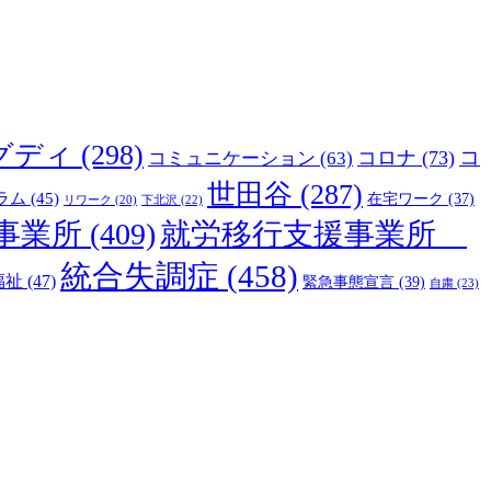
グディ
(298)
コ
コロナ
(73)
コミュニケーション
(63)
世田谷
(287)
ラム
(45)
在宅ワーク
(37)
下北沢
(22)
リワーク
(20)
事業所
(409)
就労移行支援事業所
統合失調症
(458)
福祉
(47)
緊急事態宣言
(39)
自粛
(23)