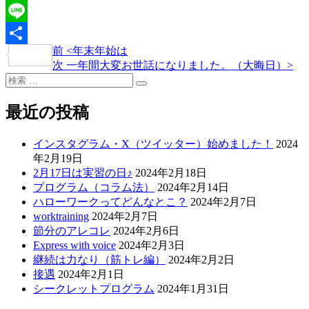
Twitter
Line
過
前
<
年末年始は
投
共
去
次
次
一年間大変お世話になりました。（大晦日）
>
稿
有
検
の
の
検
索:
投
投
ナ
索
稿
稿
最近の投稿
ビ
ゲ
インスタグラム・X（ツイッター）始めました！
2024
年2月19日
ー
2月17日は実習の日♪
2024年2月18日
シ
プログラム（コラム法）
2024年2月14日
ハローワークってどんなとこ？
2024年2月7日
ョ
worktraining
2024年2月7日
ン
節分のアレコレ
2024年2月6日
Express with voice
2024年2月3日
継続は力なり（筋トレ編）
2024年2月2日
接遇
2024年2月1日
シークレットプログラム
2024年1月31日