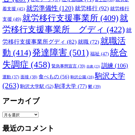
就労準備性
(120)
就労移行
(92)
着支援
(45)
就労移行
就労移行支援事業所
(409)
就
支援
(49)
労移行支援事業所 グディ
(422)
就
就職活
労移行支援事業所グディ
(82)
就職
(72)
発達障害
(501)
統合
動
(414)
福祉
(47)
失調症
(458)
訓練
(106)
緊急事態宣言
(39)
自粛
(23)
駒沢大学
食べもの
(56)
運動
(37)
面接
(38)
駒沢公園
(28)
(263)
駒澤大学
(77)
駒沢大学駅
(52)
鬱
(39)
アーカイブ
ア
ー
最近のコメント
カ
イ