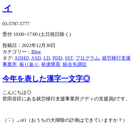
ィ
03-5787-5777
受付 10:00~17:00 (土日祝日除く)
投稿日：2022年12月30日
ブ
カテゴリー：
Blog
タグ:
ADHD
,
ASD
,
LD
,
PDD
,
SST
,
プログラム
,
就労移行支援
ロ
事業所
,
振り返り
,
発達障害
,
統合失調症
グ
今年を表した漢字一文字◎
こんにちは◎
世田谷区にある就労移行支援事業所グディの支援員βです。
（´-`）.｡oO（おうちの大掃除の計画はできていますか？）