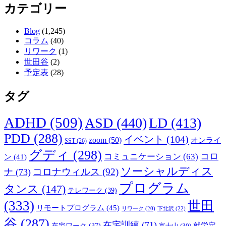
カテゴリー
Blog
(1,245)
コラム
(40)
リワーク
(1)
世田谷
(2)
予定表
(28)
タグ
ADHD
(509)
ASD
(440)
LD
(413)
PDD
(288)
イベント
(104)
zoom
(50)
オンライ
SST
(26)
グディ
(298)
コロ
コミュニケーション
(63)
ン
(41)
ソーシャルディス
コロナウィルス
(92)
ナ
(73)
プログラム
タンス
(147)
テレワーク
(39)
(333)
世田
リモートプログラム
(45)
下北沢
(22)
リワーク
(20)
谷
(287)
在宅訓練
(71)
就労定
在宅ワーク
(37)
富士山
(30)