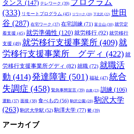
プログラム
タンス
(147)
テレワーク
(39)
(333)
世田
リモートプログラム
(45)
下北沢
(22)
リワーク
(20)
谷
(287)
在宅訓練
(71)
就労定
在宅ワーク
(37)
富士山
(30)
就労準備性
(120)
就労移行
(92)
着支援
(45)
就労移行
就労移行支援事業所
(409)
就
支援
(49)
労移行支援事業所 グディ
(422)
就
就職活
労移行支援事業所グディ
(82)
就職
(72)
発達障害
(501)
統合
動
(414)
福祉
(47)
失調症
(458)
訓練
(106)
緊急事態宣言
(39)
自粛
(23)
駒沢大学
食べもの
(56)
運動
(37)
面接
(38)
駒沢公園
(28)
(263)
駒澤大学
(77)
駒沢大学駅
(52)
鬱
(39)
アーカイブ