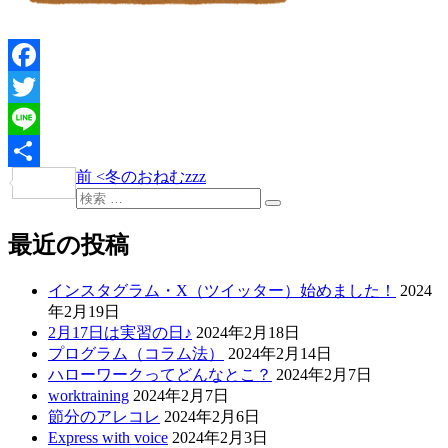
Facebook
Twitter
Line
過
前
<
冬のおねむzzz
投
共
去
検
稿
検
有
の
索:
索
投
最近の投稿
ナ
稿
ビ
インスタグラム・X（ツイッター）始めました！
2024
ゲ
年2月19日
2月17日は実習の日♪
2024年2月18日
ー
プログラム（コラム法）
2024年2月14日
シ
ハローワークってどんなとこ？
2024年2月7日
worktraining
2024年2月7日
ョ
節分のアレコレ
2024年2月6日
ン
Express with voice
2024年2月3日