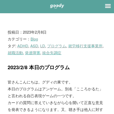
ブ
投稿日：2023年2月8日
カテゴリー：
Blog
ロ
タグ:
ADHD
,
ASD
,
LD
,
プログラム
,
就労移行支援事業所
,
グ
就職活動
,
発達障害
,
統合失調症
2023/2/8 本日のプログラム
皆さんこんにちは。グディの東です。
本日のプログラムはアンゲーム。別名「こころかるた」
と言われる自己表現ゲームの一つです。
カードの質問に答えていきながら心を開いて正直な意見
を発表できるようになります。又、聴き手は他人に対す