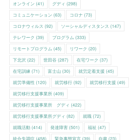
オンライン
(41)
グディ
(298)
コミュニケーション
(63)
コロナ
(73)
コロナウィルス
(92)
ソーシャルディスタンス
(147)
テレワーク
(39)
プログラム
(333)
リモートプログラム
(45)
リワーク
(20)
下北沢
(22)
世田谷
(287)
在宅ワーク
(37)
在宅訓練
(71)
富士山
(30)
就労定着支援
(45)
就労準備性
(120)
就労移行
(92)
就労移行支援
(49)
就労移行支援事業所
(409)
就労移行支援事業所 グディ
(422)
就労移行支援事業所グディ
(82)
就職
(72)
就職活動
(414)
発達障害
(501)
福祉
(47)
統合失調症
(458)
緊急事態宣言
(39)
自粛
(23)