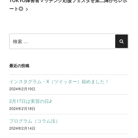
TOKYO障害者マッチング応援フェスタを第二陣からレポ
ー
投
ート◎
>
シ
稿
ョ
ン
検
索:
検
索
最近の投稿
インスタグラム・X（ツイッター）始めました！
2024年2月19日
2月17日は実習の日♪
2024年2月18日
プログラム（コラム法）
2024年2月14日