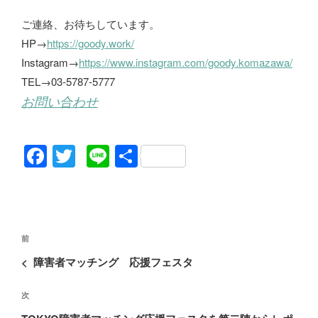
ご連絡、お待ちしています。
HP→
https://goody.work/
Instagram→
https://www.instagram.com/goody.komazawa/
TEL→03-5787-5777
お問い合わせ
F
T
Li
共
a
wi
n
有
c
tt
e
e
er
投
b
過
前
稿
去
o
<
障害者マッチング 応援フェスタ
ナ
の
o
ビ
次
次
投
ゲ
k
の
稿