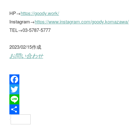
HP→
https://goody.work/
Instagram→
https://www.instagram.com/goody.komazawa/
TEL→03-5787-5777
2023/02/15作成
お問い合わせ
F
a
T
c
w
L
e
i
i
共
b
t
n
有
o
t
e