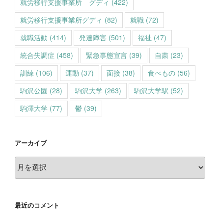
就労移行支援事業所 グディ
(422)
就労移行支援事業所グディ
(82)
就職
(72)
就職活動
(414)
発達障害
(501)
福祉
(47)
統合失調症
(458)
緊急事態宣言
(39)
自粛
(23)
訓練
(106)
運動
(37)
面接
(38)
食べもの
(56)
駒沢公園
(28)
駒沢大学
(263)
駒沢大学駅
(52)
駒澤大学
(77)
鬱
(39)
アーカイブ
ア
ー
カ
イ
最近のコメント
ブ