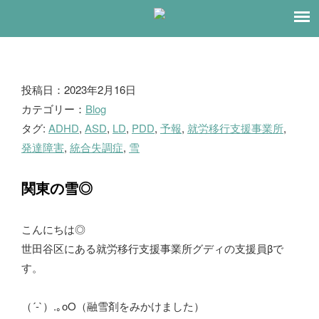
ブ
投稿日：2023年2月16日
カテゴリー：
Blog
ロ
タグ:
ADHD
,
ASD
,
LD
,
PDD
,
予報
,
就労移行支援事業所
,
グ
発達障害
,
統合失調症
,
雪
関東の雪◎
こんにちは◎
世田谷区にある就労移行支援事業所グディの支援員βで
す。
（´-`）.｡oO（融雪剤をみかけました）