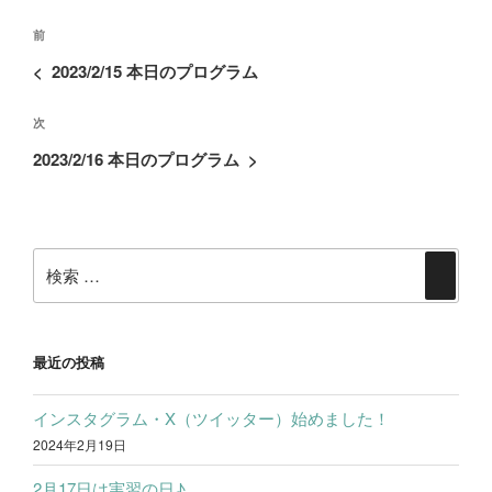
投
o
e
過
前
稿
去
k
r
<
2023/2/15 本日のプログラム
ナ
の
ビ
次
次
投
ゲ
の
稿
2023/2/16 本日のプログラム
>
ー
投
シ
稿
ョ
検
ン
検
索:
索
最近の投稿
インスタグラム・X（ツイッター）始めました！
2024年2月19日
2月17日は実習の日♪