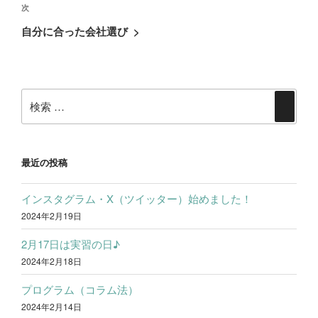
ビ
次
次
投
ゲ
の
稿
自分に合った会社選び
>
ー
投
シ
稿
ョ
検
ン
検
索:
索
最近の投稿
インスタグラム・X（ツイッター）始めました！
2024年2月19日
2月17日は実習の日♪
2024年2月18日
プログラム（コラム法）
2024年2月14日