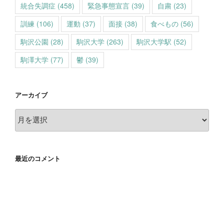
統合失調症
(458)
緊急事態宣言
(39)
自粛
(23)
訓練
(106)
運動
(37)
面接
(38)
食べもの
(56)
駒沢公園
(28)
駒沢大学
(263)
駒沢大学駅
(52)
駒澤大学
(77)
鬱
(39)
アーカイブ
ア
ー
カ
イ
最近のコメント
ブ