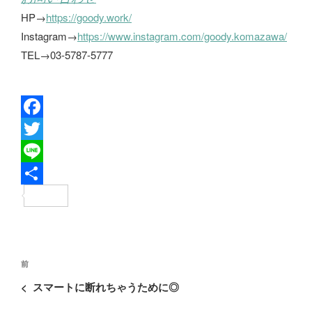
HP→
https://goody.work/
Instagram→
https://www.instagram.com/goody.komazawa/
TEL→03-5787-5777
F
a
T
c
w
L
e
i
i
共
b
t
n
有
o
t
e
投
o
e
過
前
稿
去
k
r
<
スマートに断れちゃうために◎
ナ
の