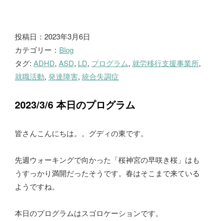
ブ
投稿日：2023年3月6日
カテゴリー：
Blog
ロ
タグ:
ADHD
,
ASD
,
LD
,
プログラム
,
就労移行支援事業所
,
グ
就職活動
,
発達障害
,
統合失調症
2023/3/6 本日のプログラム
皆さんこんにちは。。グディの東です。
先週ウォーキングで向かった「桜神宮の早咲き桜」はも
うすっかり満開だったそうです。春はそこまで来ている
ようですね。
本日のプログラムはスゴロケーションです。