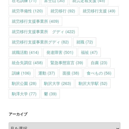
在宅訓練
(71)
富士山
(30)
就労定着支援
(45)
就労準備性
(120)
就労移行
(92)
就労移行支援
(49)
就労移行支援事業所
(409)
就労移行支援事業所 グディ
(422)
就労移行支援事業所グディ
(82)
就職
(72)
就職活動
(414)
発達障害
(501)
福祉
(47)
統合失調症
(458)
緊急事態宣言
(39)
自粛
(23)
訓練
(106)
運動
(37)
面接
(38)
食べもの
(56)
駒沢公園
(28)
駒沢大学
(263)
駒沢大学駅
(52)
駒澤大学
(77)
鬱
(39)
アーカイブ
ア