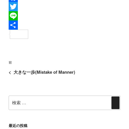
F
a
T
c
w
L
e
i
i
共
b
t
n
有
o
t
e
投
o
e
過
前
稿
去
k
r
<
大きな一歩(Mistake of Manner)
ナ
の
ビ
投
ゲ
稿
ー
検
検
シ
索:
索
ョ
ン
最近の投稿