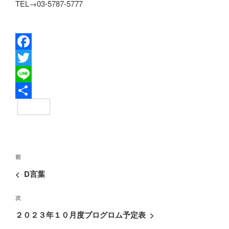
TEL→03-5787-5777
F
a
T
c
w
L
e
i
i
共
b
t
n
有
o
t
e
投
o
e
過
前
稿
去
k
r
<
D言葉
ナ
の
ビ
次
次
投
ゲ
の
稿
２０２３年１０月度プログロム予定表
>
ー
投