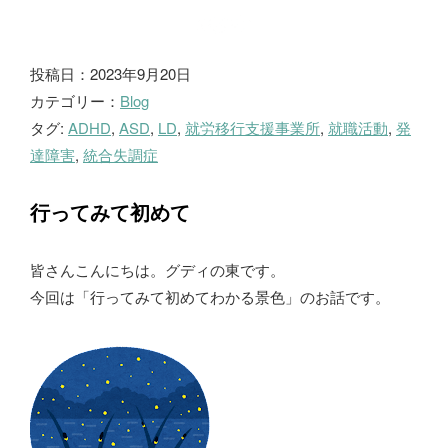
ブ
投稿日：2023年9月20日
カテゴリー：
Blog
ロ
タグ:
ADHD
,
ASD
,
LD
,
就労移行支援事業所
,
就職活動
,
発
グ
達障害
,
統合失調症
行ってみて初めて
皆さんこんにちは。グディの東です。
今回は「行ってみて初めてわかる景色」のお話です。