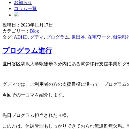
お知らせ
コラム一覧
投稿日：2023年11月17日
ブ
カテゴリー：
Blog
タグ:
ADHD
,
グディ
,
プログラム
,
世田谷
,
在宅ワーク
,
就労移
ロ
プログラム進行
グ
世田谷区駒沢大学駅徒歩３分内にある就労移行支援事業所グ
グディでは、ご利用者の方の支援目標に沿って、プログラム
今回その一コマを紹介します。
先日プログラム担当されたＨ様。
この方は、体調管理もしっかりできておられ無遅刻無欠席。