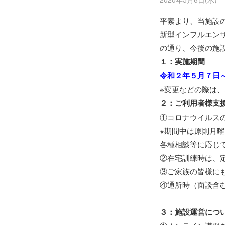
平素より、当施設
新型インフルエン
の通り、今後の施
１：実施期間
令和２年５月７日
※変更などの際は
２：ご利用者様支
①コロナウイルス
※期間中は原則月
各種相談等に応じ
②在宅訓練時は、
③ご家族の皆様に
④通所時（面談含
３：施設運営につ