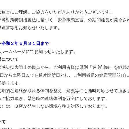
の運営にご理解、ご協力をいただきありがとうございます。
ザ等対策特別措置法に基づく「緊急事態宣言」の期間延長が発令さ
設運営等をお知らせいたします。
～令和２年５月３１日まで
、ホームページにてお知らせいたします。
援について
の感染拡大防止の観点から、ご利用者様は原則「在宅訓練」を継続
曜日から土曜日までを通常開所日とし、ご利用者様の健康管理並び
て参ります。
定期的な連絡が取れる体制を整え、疑義等にも随時対応させて頂き
もご協力頂き、緊急時の連絡体制を万全にしております。
む）は、３密が発生しない環境を整え対応しております。
いて