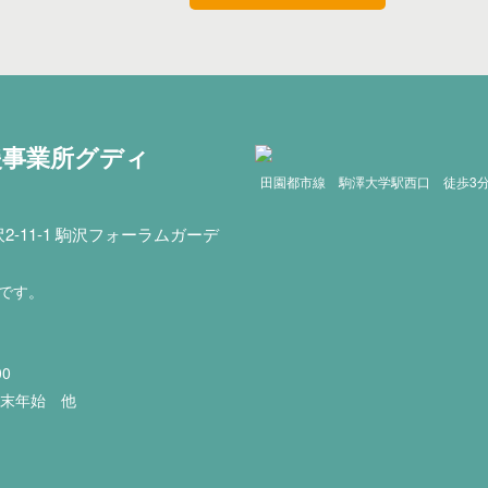
援事業所グディ
田園都市線 駒澤大学駅西口 徒歩3
-11-1 駒沢フォーラムガーデ
印です。
00
年末年始 他