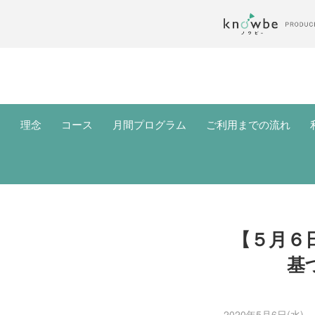
理念
コース
月間プログラム
ご利用までの流れ
【５月６
基
2020年5月6日(水)