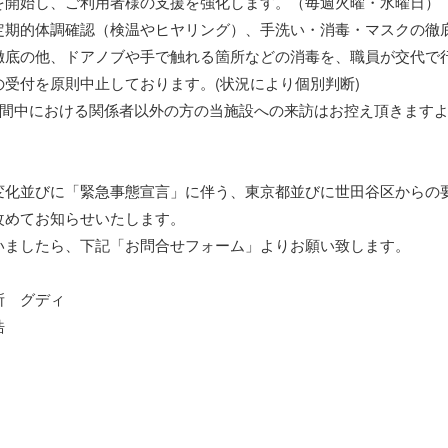
を開始し、ご利用者様の支援を強化します。（毎週火曜・水曜日）
定期的体調確認（検温やヒヤリング）、手洗い・消毒・マスクの徹
徹底の他、ドアノブや手で触れる箇所などの消毒を、職員が交代で
受付を原則中止しております。(状況により個別判断)
期間中における関係者以外の方の当施設への来訪はお控え頂きます
変化並びに「緊急事態宣言」に伴う、東京都並びに世田谷区からの
改めてお知らせいたします。
いましたら、下記「お問合せフォーム」よりお願い致します。
所 グディ
浩