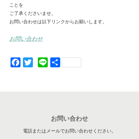
ことを
ご了承くださいませ。
お問い合わせは以下リンクからお願いします。
お問い合わせ
F
T
Li
共
a
wi
n
有
c
tt
e
e
er
b
o
お問い合わせ
o
k
電話またはメールでお問い合わせください。