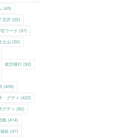
ム
(45)
下北沢
(22)
在宅ワーク
(37)
富士山
(30)
就労移行
(92)
所
(409)
所 グディ
(422)
所グディ
(82)
活動
(414)
福祉
(47)