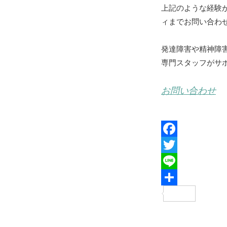
上記のような経験
ィまでお問い合わ
発達障害や精神障
専門スタッフがサ
お問い合わせ
F
a
T
c
w
L
e
i
i
共
b
t
n
有
o
t
e