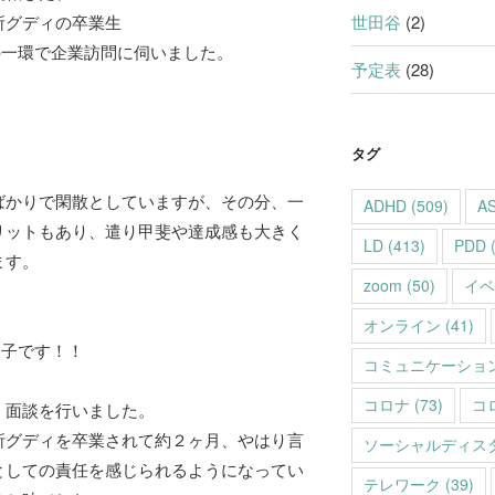
所グディの卒業生
世田谷
(2)
の一環で企業訪問に伺いました。
予定表
(28)
タグ
ばかりで閑散としていますが、その分、一
ADHD
(509)
A
リットもあり、遣り甲斐や達成感も大きく
LD
(413)
PDD
(
ます。
zoom
(50)
イベ
オンライン
(41)
様子です！！
コミュニケーショ
コロナ
(73)
コ
、面談を行いました。
所グディを卒業されて約２ヶ月、やはり言
ソーシャルディス
としての責任を感じられるようになってい
テレワーク
(39)