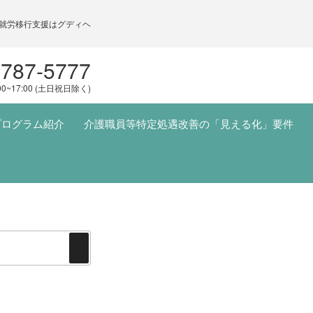
就労移行支援はグディヘ
5787-5777
00~17:00 (土日祝日除く)
プログラム紹介
介護職員等特定処遇改善の「見える化」要件
検
索