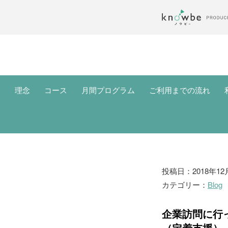
理念
コース
月間プログラム
ご利用までの流れ
ブ
投稿日：2018年12
カテゴリー：
Blog
ロ
グ
企業訪問に行
（定着支援）