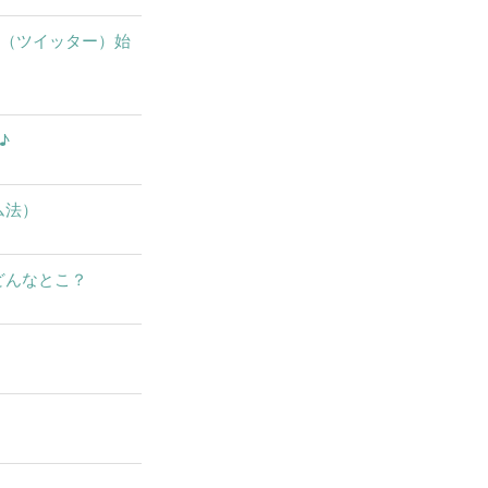
X（ツイッター）始
♪
ム法）
どんなとこ？