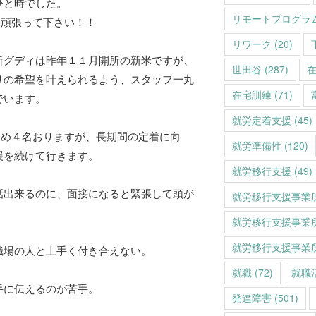
ひと時でした。
リモートプログラ
も頑張って下さい！！
リワーク
(20)
所グディは昨年１１月開所の新米ですが、
世田谷
(287)
りの希望を叶えられるよう、スタッフ一丸
在宅訓練
(71)
でいます。
就労定着支援
(45)
含め４名おりますが、長期間の定着に向
就労準備性
(120)
援を続けて行きます。
就労移行支援
(49)
話出来るのに、面接になると緊張して頭が
就労移行支援事業
就労移行支援事業
就労移行支援事業
職場の人と上手く付き合えない。
就職
(72)
就職
手に伝えるのが苦手。
発達障害
(501)