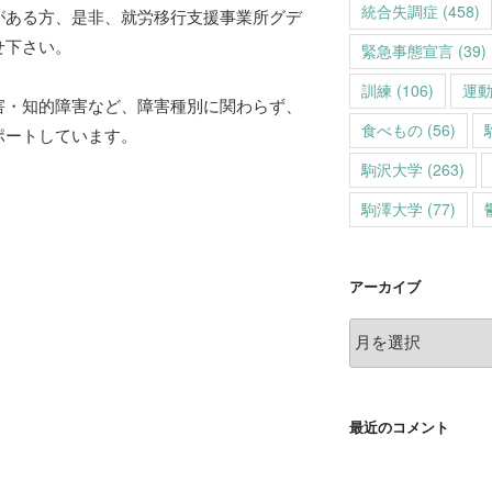
統合失調症
(458)
がある方、是非、就労移行支援事業所グデ
せ下さい。
緊急事態宣言
(39)
訓練
(106)
運
害・知的障害など、障害種別に関わらず、
食べもの
(56)
ポートしています。
駒沢大学
(263)
駒澤大学
(77)
アーカイブ
ア
ー
カ
イ
最近のコメント
ブ