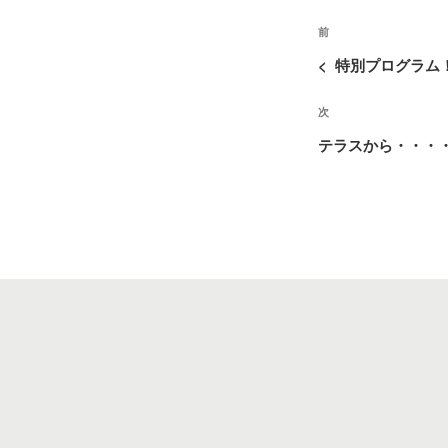
投
o
e
過
前
稿
去
k
r
<
特別プログラム
ナ
の
ビ
次
次
投
ゲ
の
稿
テラスから・・・
ー
投
シ
稿
ョ
ン