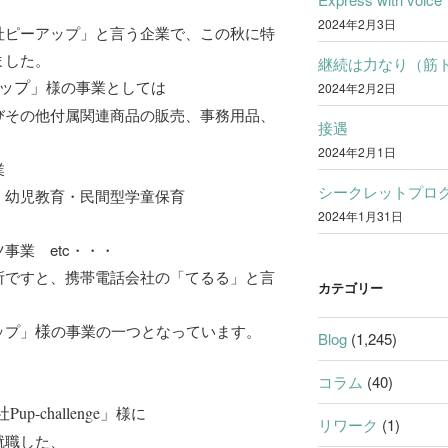
2024年2月3日
社ピーアップ」と言う企業で、この秋に特
ました。
継続は力なり（筋
ップ」
様の事業としては
2024年2月2日
びその他付属関連商品の販売、事務用品、
接遇
2024年2月1日
業
シークレットプロ
・幼児教育・民間型学童保育
2024年1月31日
事業 etc・・・
所ですと、携帯電話会社の「てるる」と言
カテゴリー
ップ」
様
の事業の一つとなっています。
Blog
(1,245)
コラム
(40)
p-challenge」
様に
リワーク
(1)
就職した、