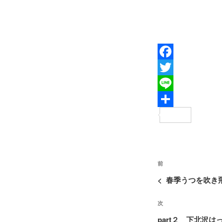
F
a
T
c
w
L
e
i
i
共
b
t
n
有
o
t
e
投
o
e
過
前
稿
去
k
r
<
春季うつを吹き
ナ
の
ビ
次
次
投
ゲ
の
稿
part２ 下北沢