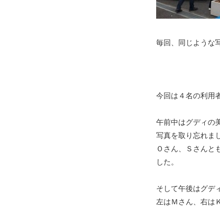
毎回、同じような写
今回は４名の利用
午前中はグディの
写真を取り忘れまし
Ｏさん、Ｓさんと
した。
そして午後はグデ
左はＭさん、右は