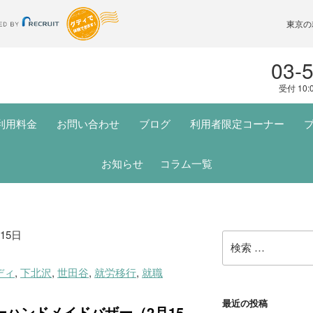
東京の
03-
受付 10:
利用料金
お問い合わせ
ブログ
利用者限定コーナー
お知らせ
コラム一覧
15日
検
索:
ディ
,
下北沢
,
世田谷
,
就労移行
,
就職
最近の投稿
ーハンドメイドバザー（2月15