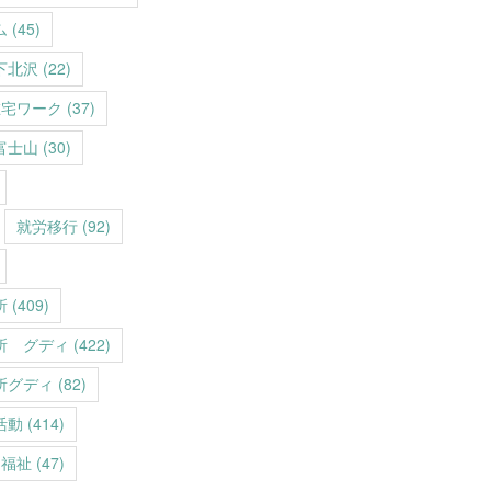
ム
(45)
下北沢
(22)
在宅ワーク
(37)
富士山
(30)
就労移行
(92)
所
(409)
所 グディ
(422)
所グディ
(82)
活動
(414)
福祉
(47)