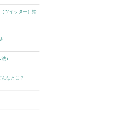
X（ツイッター）始
♪
ム法）
どんなとこ？