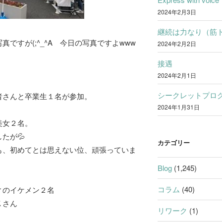
2024年2月3日
継続は力なり（筋
真ですが(;^_^A 今日の写真ですよwww
2024年2月2日
接遇
2024年2月1日
シークレットプロ
者さんと卒業生１名が参加。
2024年1月31日
美女２名。
たが💦
カテゴリー
も、初めてとは思えない位、頑張っていま
Blog
(1,245)
コラム
(40)
ィのイケメン２名
Ｋさん
リワーク
(1)