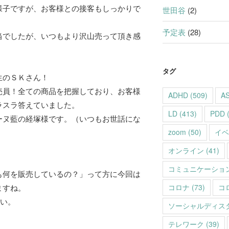
様子ですが、お客様との接客もしっかりで
世田谷
(2)
予定表
(28)
当でしたが、いつもより沢山売って頂き感
タグ
生のＳＫさん！
売員！全ての商品を把握しており、お客様
ADHD
(509)
A
ラスラ答えていました。
LD
(413)
PDD
(
ーヌ藍の経塚様です。（いつもお世話にな
zoom
(50)
イベ
オンライン
(41)
コミュニケーショ
も何を販売しているの？」って方に今回は
ますね。
コロナ
(73)
コ
さい。
ソーシャルディス
テレワーク
(39)