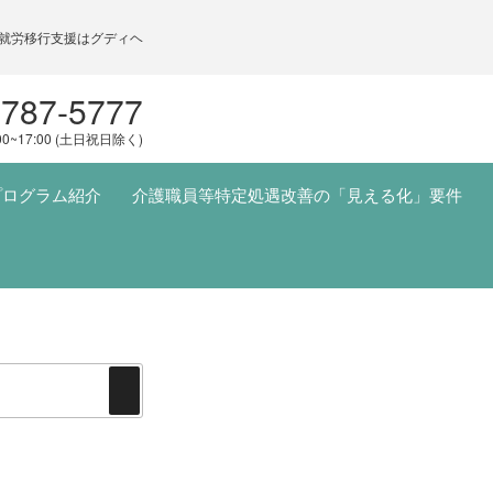
就労移行支援はグディヘ
5787-5777
00~17:00 (土日祝日除く)
プログラム紹介
介護職員等特定処遇改善の「見える化」要件
検
索