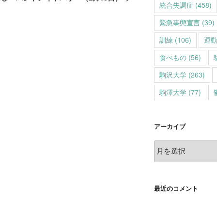
統合失調症
(458)
緊急事態宣言
(39)
訓練
(106)
運
食べもの
(56)
駒沢大学
(263)
駒澤大学
(77)
アーカイブ
ア
ー
カ
イ
最近のコメント
ブ