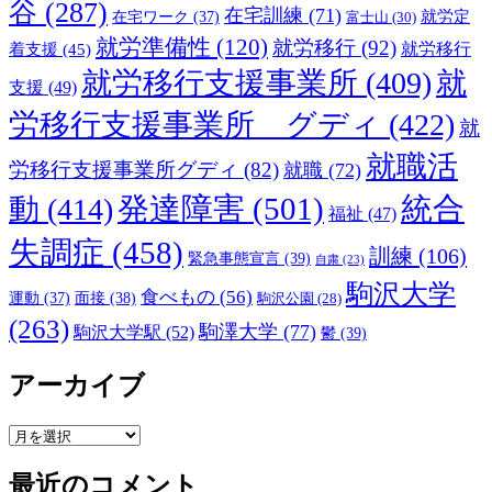
谷
(287)
在宅訓練
(71)
就労定
在宅ワーク
(37)
富士山
(30)
就労準備性
(120)
就労移行
(92)
着支援
(45)
就労移行
就労移行支援事業所
(409)
就
支援
(49)
労移行支援事業所 グディ
(422)
就
就職活
労移行支援事業所グディ
(82)
就職
(72)
発達障害
(501)
統合
動
(414)
福祉
(47)
失調症
(458)
訓練
(106)
緊急事態宣言
(39)
自粛
(23)
駒沢大学
食べもの
(56)
運動
(37)
面接
(38)
駒沢公園
(28)
(263)
駒澤大学
(77)
駒沢大学駅
(52)
鬱
(39)
アーカイブ
ア
ー
最近のコメント
カ