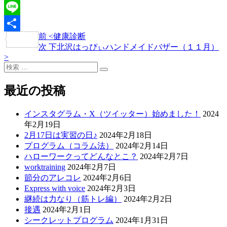
Twitter
Line
過
前
<
健康診断
投
共
去
次
次
下北沢はっぴぃハンドメイドバザー（１１月）
稿
有
>
の
の
検
投
投
ナ
検
索:
稿
稿
索
ビ
最近の投稿
ゲ
インスタグラム・X（ツイッター）始めました！
2024
ー
年2月19日
シ
2月17日は実習の日♪
2024年2月18日
プログラム（コラム法）
2024年2月14日
ョ
ハローワークってどんなとこ？
2024年2月7日
ン
worktraining
2024年2月7日
節分のアレコレ
2024年2月6日
Express with voice
2024年2月3日
継続は力なり（筋トレ編）
2024年2月2日
接遇
2024年2月1日
シークレットプログラム
2024年1月31日