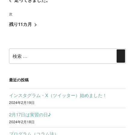
<
走ってきました。
ナ
の
ビ
次
次
投
ゲ
の
稿
残り11カ月
>
ー
投
シ
稿
ョ
検
ン
検
索:
索
最近の投稿
インスタグラム・X（ツイッター）始めました！
2024年2月19日
2月17日は実習の日♪
2024年2月18日
プログラム（コラム法）