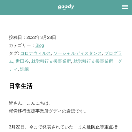
ブ
投稿日：2022年3月28日
カテゴリー：
Blog
ロ
タグ:
コロナウィルス
,
ソーシャルディスタンス
,
プログラ
グ
ム
,
世田谷
,
就労移行支援事業所
,
就労移行支援事業所 グ
ディ
,
訓練
日常生活
皆さん、こんにちは。
就労移行支援事業所グディの岩舘です。
3月22日、今まで発表されていた「まん延防止等重点措