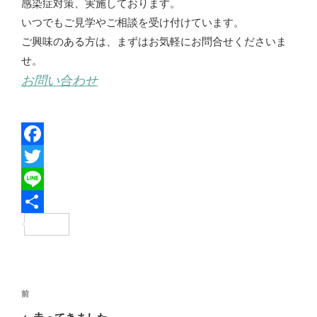
感染症対策、実施しております。
いつでもご見学やご相談を受け付けています。
ご興味のある方は、まずはお気軽にお問合せくださいま
せ。
お問い合わせ
F
a
T
c
w
L
e
i
i
共
b
t
n
有
o
t
e
投
o
e
過
前
稿
去
k
r