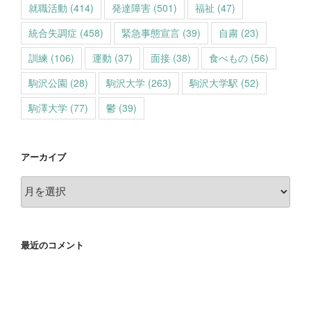
就職活動
(414)
発達障害
(501)
福祉
(47)
統合失調症
(458)
緊急事態宣言
(39)
自粛
(23)
訓練
(106)
運動
(37)
面接
(38)
食べもの
(56)
駒沢公園
(28)
駒沢大学
(263)
駒沢大学駅
(52)
駒澤大学
(77)
鬱
(39)
アーカイブ
ア
ー
カ
イ
最近のコメント
ブ