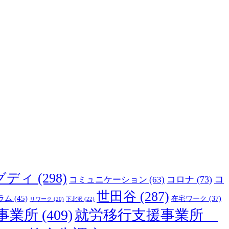
グディ
(298)
コ
コロナ
(73)
コミュニケーション
(63)
世田谷
(287)
ラム
(45)
在宅ワーク
(37)
下北沢
(22)
リワーク
(20)
事業所
(409)
就労移行支援事業所