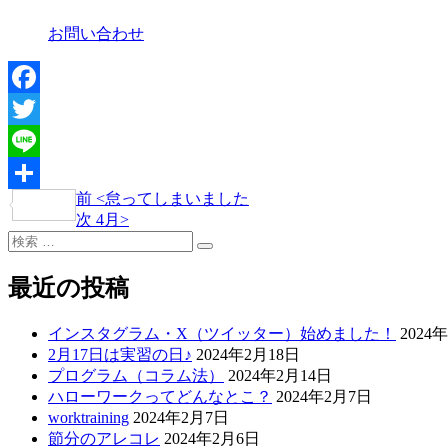
お問い合わせ
Facebook
Twitter
Line
過
前
<
怠ってしまいました
投
共
去
次
次
4月
>
稿
有
検
の
の
検
索:
投
投
ナ
索
稿
稿
最近の投稿
ビ
ゲ
インスタグラム・X（ツイッター）始めました！
2024
2月17日は実習の日♪
2024年2月18日
ー
プログラム（コラム法）
2024年2月14日
シ
ハローワークってどんなとこ？
2024年2月7日
worktraining
2024年2月7日
ョ
節分のアレコレ
2024年2月6日