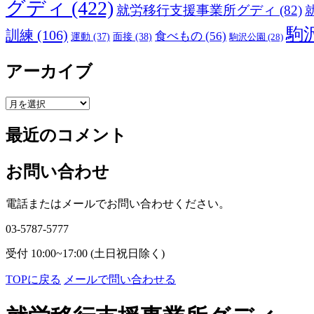
グディ
(422)
就労移行支援事業所グディ
(82)
駒
訓練
(106)
食べもの
(56)
運動
(37)
面接
(38)
駒沢公園
(28)
アーカイブ
ア
ー
最近のコメント
カ
イ
ブ
お問い合わせ
電話またはメールでお問い合わせください。
03-5787-5777
受付 10:00~17:00 (土日祝日除く)
TOPに戻る
メールで問い合わせる