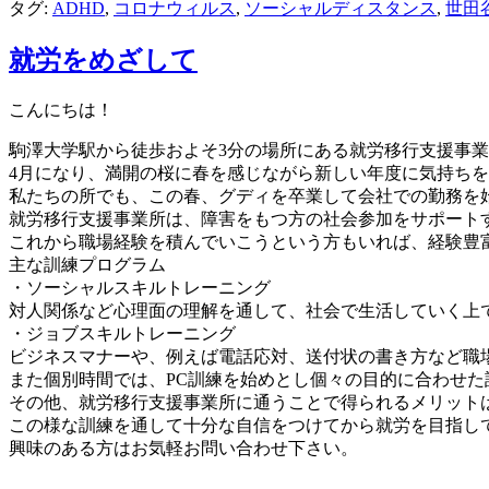
タグ:
ADHD
,
コロナウィルス
,
ソーシャルディスタンス
,
世田
ロ
就労をめざして
グ
こんにちは！
駒澤大学駅から徒歩およそ3分の場所にある就労移行支援事
4月になり、
満開の桜に春を感じながら新しい年度に気持ちを
私たちの所でも、この春、
グディを卒業して会社での勤務を
就労移行支援事業所は、
障害をもつ方の社会参加をサポート
これから職場経験を積んでいこうという方もいれば、
経験豊
主な訓練プログラム
・ソーシャルスキルトレーニング
対人関係など心理面の理解を通して、
社会で生活していく上
・ジョブスキルトレーニング
ビジネスマナーや、例えば電話応対、
送付状の書き方など職
また個別時間では、
PC訓練を始めとし個々の目的に合わせた
その他、就労移行支援事業所に通うことで得られるメリット
この様な訓練を通して十分な自信をつけてから就労を目指し
興味のある方はお気軽お問い合わせ下さい。