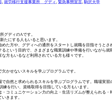
谷
,
就労移行支援事業所 グディ
,
緊急事態宣言
,
駒沢大学
業所グ
ディのAです。
新たにする人もい
ると思います。
始めた方や、
グディへの通所をスタートし就職を目指そうとさ
するという目的で、
さまざまな職業訓練や準備を行いながら就
富な方もいるなど利用されている方も様々です。
で欠かせないスキルを学ぶプログラムです。
場で自然と求められるスキルを学ぶプログラ
ムです。職場実習
訓練を行い、
資格取得を目指している方もいます。
は・
コミュニケーション力の向上・生活リズムが整えられる・
ていき
ます。