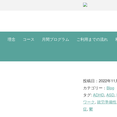
理念
コース
月間プログラム
ご利用までの流れ
ブ
投稿日：2022年11
カテゴリー：
Blog
ロ
タグ:
ADHD
,
ASD
,
グ
ワーク
,
就労準備性
症
,
鬱