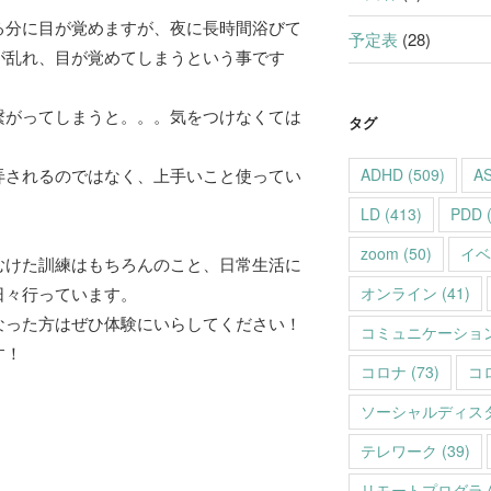
る分に目が覚めますが、夜に長時間浴びて
予定表
(28)
が乱れ、目が覚めてしまうという事です
繋がってしまうと。。。気をつけなくては
タグ
弄されるのではなく、上手いこと使ってい
ADHD
(509)
A
LD
(413)
PDD
(
zoom
(50)
イベ
むけた訓練はもちろんのこと、日常生活に
日々行っています。
オンライン
(41)
なった方はぜひ体験にいらしてください！
コミュニケーショ
す！
コロナ
(73)
コ
ソーシャルディス
テレワーク
(39)
リモートプログラ