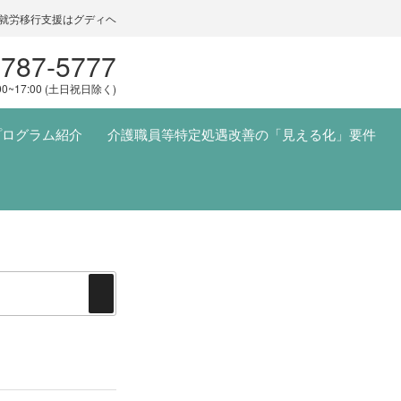
就労移行支援はグディヘ
5787-5777
00~17:00 (土日祝日除く)
プログラム紹介
介護職員等特定処遇改善の「見える化」要件
検
索