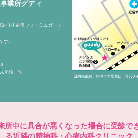
援事業所グディ
-11-1 駒沢フォーラムガーデ
印です。
00
年末年始 他
田園都市線 駒澤大学駅西口 徒歩3
来所中に具合が悪くなった場合に受診で
る近隣の精神科・心療内科クリニック