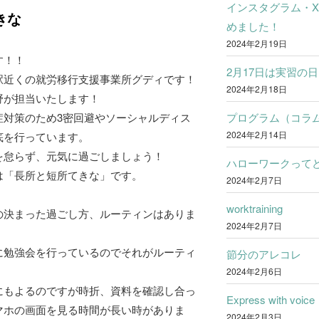
インスタグラム・
きな
めました！
2024年2月19日
す！！
2月17日は実習の日
駅近くの就労移行支援事業所グディです！
2024年2月18日
野が担当いたします！
プログラム（コラ
症対策のため3密回避やソーシャルディス
2024年2月14日
底を行っています。
を怠らず、元気に過ごしましょう！
ハローワークって
は「長所と短所てきな」です。
2024年2月7日
worktraining
の決まった過ごし方、ルーティンはありま
2024年2月7日
に勉強会を行っているのでそれがルーティ
節分のアレコレ
。
2024年2月6日
にもよるのですが時折、資料を確認し合っ
Express with voice
マホの画面を見る時間が長い時がありま
2024年2月3日