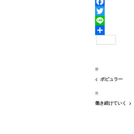
F
a
T
c
w
L
e
i
i
共
b
t
n
有
o
t
e
投
o
e
過
前
稿
去
k
r
<
ポピュラー
ナ
の
ビ
次
次
投
ゲ
の
稿
働き続けていく
>
ー
投
シ
稿
ョ
ン