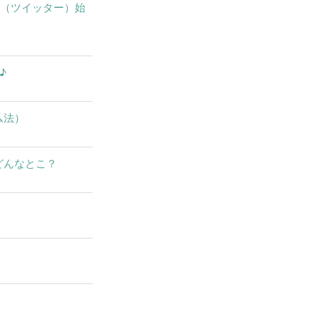
X（ツイッター）始
♪
ム法）
どんなとこ？