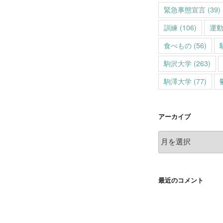
緊急事態宣言
(39)
訓練
(106)
運
食べもの
(56)
駒沢大学
(263)
駒澤大学
(77)
アーカイブ
ア
ー
カ
イ
最近のコメント
ブ