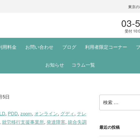
東京の
03-
受付 10:
利用料金
お問い合わせ
ブログ
利用者限定コーナー
お知らせ
コラム一覧
月5日
検
索:
LD
,
PDD
,
zoom
,
オンライン
,
グディ
,
テレ
,
就労移行支援事業所
,
発達障害
,
統合失調
最近の投稿