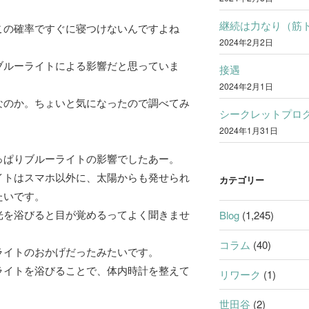
継続は力なり（筋
この確率ですぐに寝つけないんですよね
2024年2月2日
ブルーライトによる影響だと思っていま
接遇
2024年2月1日
なのか。ちょいと気になったので調べてみ
シークレットプロ
2024年1月31日
っぱりブルーライトの影響でしたあー。
イトはスマホ以外に、太陽からも発せられ
カテゴリー
たいです。
光を浴びると目が覚めるってよく聞きませ
Blog
(1,245)
コラム
(40)
ライトのおかげだったみたいです。
ライトを浴びることで、体内時計を整えて
リワーク
(1)
世田谷
(2)