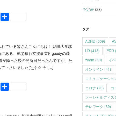
予定表
(28)
Li
共
n
有
タグ
e
ADHD
(509)
A
られている皆さんこんにちは！ 駒澤大学駅
LD
(413)
PDD
(
にある、就労移行支援事業所goodyの藤
zoom
(50)
イベ
大雪が降った後の開所日だったんですが、た
さいました(^_-)-☆ 今 […]
オンライン
(41)
コミュニケーショ
Li
共
コロナ
(73)
コ
n
有
ソーシャルディス
e
テレワーク
(39)
リモートプログラ
こんにちは！ 駒沢大学駅から徒歩３分の場