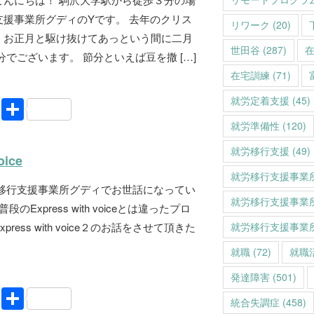
援事業所グディのYです。 去年のクリス
リワーク
(20)
、お正月と駆け抜けてあっという間に二月
世田谷
(287)
分でございます。 節分といえば豆を撒 […]
在宅訓練
(71)
就労定着支援
(45)
Li
共
n
有
就労準備性
(120)
e
就労移行支援
(49)
oice
就労移行支援事業
労移行支援事業所グディでお世話になってい
就労移行支援事業
のExpress with voiceとは違ったプロ
ress with voice２のお話をさせて頂きた
就労移行支援事業
就職
(72)
就職
発達障害
(501)
Li
共
統合失調症
(458)