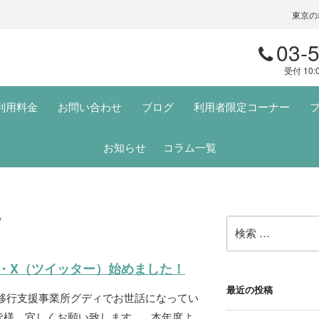
東京の
03-
受付 10:
利用料金
お問い合わせ
ブログ
利用者限定コーナー
お知らせ
コラム一覧
y
検
索:
・X（ツイッター）始めました！
最近の投稿
労移行支援事業所グディでお世話になってい
皆様、宜しくお願い致します。 本年度よ