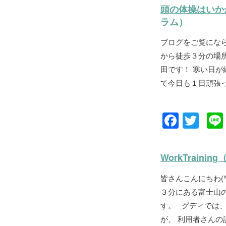
c
tt
頭の体操はいか
e
er
ラム）
b
ブログをご覧にな
o
から徒歩３分の場所
o
田です！ 寒い日
k
て今日も１日頑張っ
F
T
a
wi
c
tt
WorkTraini
e
er
皆さんこんにちわ(^
b
３分にある富士山
o
す。 グディでは
o
が、 利用者さんの訓