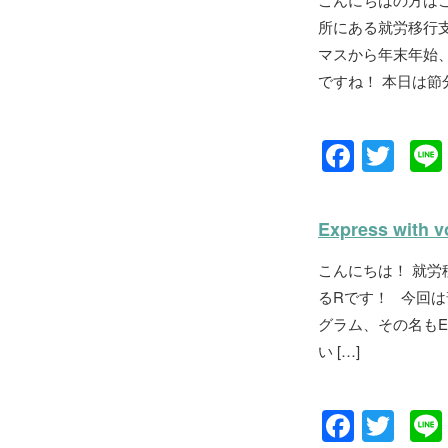
b
所にある就労移行支
o
マスから年末年始
o
ですね！ 本日は節
k
F
T
a
wi
c
tt
Express with v
e
er
こんにちは！ 就
b
るRです！ 今回は普段
o
グラム、その名もExp
o
い […]
k
F
T