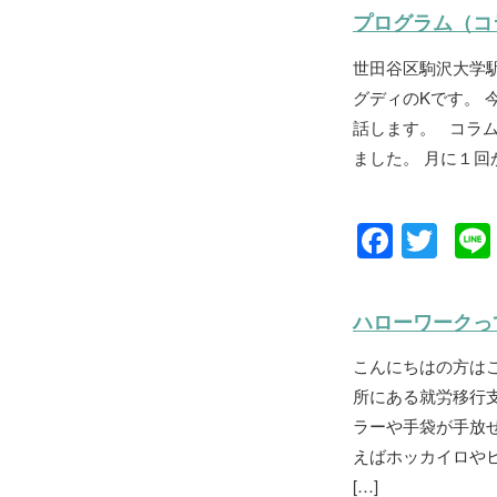
c
tt
プログラム（コ
e
er
世田谷区駒沢大学
b
グディのKです。 
o
話します。 コラ
o
ました。 月に１回
k
F
T
a
wi
c
tt
ハローワークっ
e
er
こんにちはの方は
b
所にある就労移行支
o
ラーや手袋が手放
o
えばホッカイロや
k
[…]