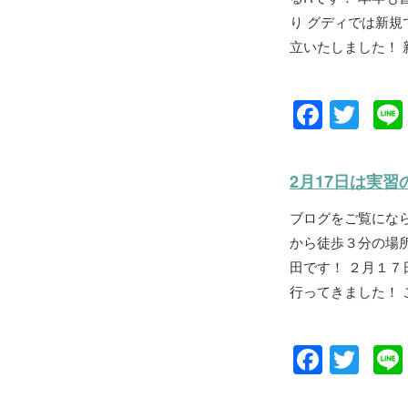
り グディでは新規
立いたしました！ 新
F
T
a
wi
c
tt
2月17日は実習
e
er
ブログをご覧にな
b
から徒歩３分の場所
o
田です！ ２月１７
o
行ってきました！ 
k
F
T
a
wi