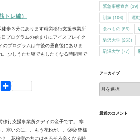
n
有
緊急事態宣言
(39)
e
筋トレ編）
訓練
(106)
運
駅徒歩３分にあります就労移行支援事業所
食べもの
(56)
先日プログラムの始まりにアイスブレイク
駒沢大学
(263)
ディのプログラムは午後の昼食後にありま
駒澤大学
(77)
され、少しうたた寝でもしたくなる時間帯で
アーカイブ
Li
共
ア
n
有
ー
e
カ
イ
最近のコメント
ブ
労移行支援事業所グディの金子です。 寒
、寒いのに、、もう花粉が、、🥲🥲 皆様
か？ 花粉症の方にはそろそろ辛くなる時