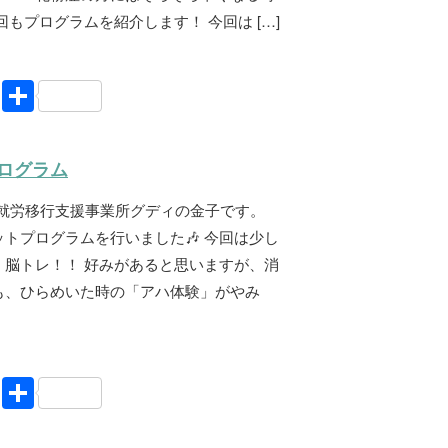
回もプログラムを紹介します！ 今回は […]
Li
共
n
有
e
ログラム
 就労移行支援事業所グディの金子です。
トプログラムを行いました🎶 今回は少し
、脳トレ！！ 好みがあると思いますが、消
も、ひらめいた時の「アハ体験」がやみ
Li
共
n
有