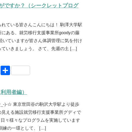
e
がですか？（シークレットプログ
られている皆さんこんにちは！ 駒澤大学駅
にある、就労移行支援事業所goodyの藤
が続いていますが皆さん体調管理に気を付け
ていきましょう。 さて、先週の土 […]
Li
共
n
有
e
ng（利用者編）
_-)-☆ 東京世田谷の駒沢大学駅より徒歩
の見える施設就労移行支援事業所グディで
、日々様々なプログラムを実施しています
練の一環として、 […]