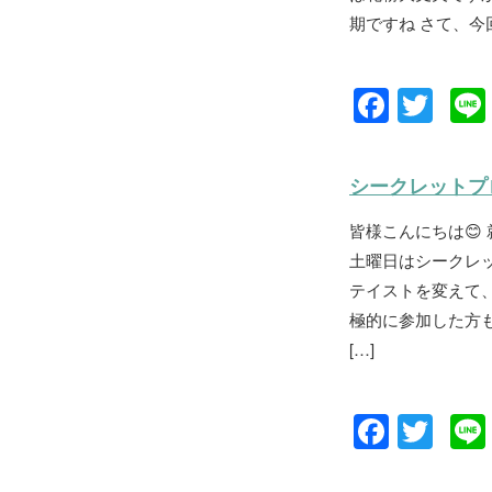
o
期ですね さて、今
k
F
T
a
wi
c
tt
シークレットプ
e
er
皆様こんにちは😊
b
土曜日はシークレッ
o
テイストを変えて
o
極的に参加した方
k
[…]
F
T
a
wi