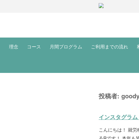
理念
コース
月間プログラム
ご利用までの流れ
投稿者:
good
インスタグラム
こんにちは！ 就
るRです！ 本年も