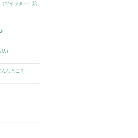
X（ツイッター）始
♪
ム法）
どんなとこ？