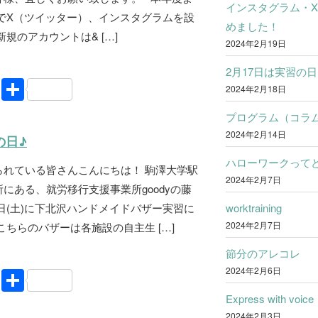
インスタグラム・
でX（ツイッター）、インスタグラムを設
めました！
規のアカウントは& […]
2024年2月19日
2月17日は実習の日
Li
共
2024年2月18日
n
有
プログラム（コラ
e
2024年2月14日
の日♪
ハローワークって
られている皆さんこんにちは！ 駒澤大学駅
2024年2月7日
にある、就労移行支援事業所goodyの藤
worktraining
日(土)に下北沢ハンドメイドバザー実習に
2024年2月7日
こちらのバザーは各施設の自主生 […]
節分のアレコレ
2024年2月6日
Li
共
n
有
Express with voice
2024年2月3日