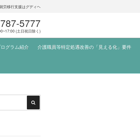
就労移行支援はグディヘ
5787-5777
00~17:00 (土日祝日除く)
プログラム紹介
介護職員等特定処遇改善の「見える化」要件
検
索