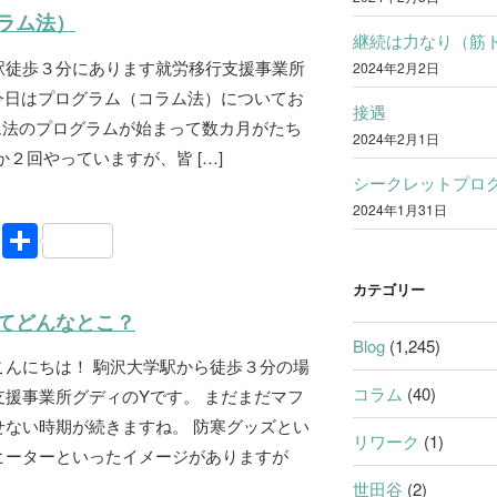
e
ラム法）
継続は力なり（筋
駅徒歩３分にあります就労移行支援事業所
2024年2月2日
今日はプログラム（コラム法）についてお
接遇
ム法のプログラムが始まって数カ月がたち
2024年2月1日
か２回やっていますが、皆 […]
シークレットプロ
2024年1月31日
Li
共
n
有
カテゴリー
e
てどんなとこ？
Blog
(1,245)
こんにちは！ 駒沢大学駅から徒歩３分の場
コラム
(40)
援事業所グディのYです。 まだまだマフ
せない時期が続きますね。 防寒グッズとい
リワーク
(1)
ヒーターといったイメージがありますが
世田谷
(2)