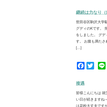
a
wi
c
tt
継続は力なり（
e
er
世田谷区駒沢大学
b
グディのKです。 
o
をしました。 グ
o
す。 お腹も満た
k
[…]
F
T
a
wi
c
tt
接遇
e
er
皆様こんにちは 就
b
い日が続きますね～
o
は花粉大丈夫です