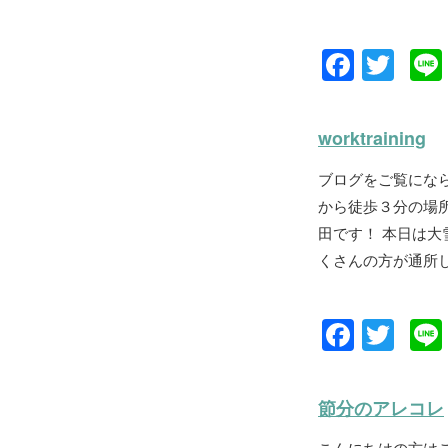
F
T
a
wi
c
tt
worktraining
e
er
ブログをご覧にな
b
から徒歩３分の場所
o
田です！ 本日は
o
くさんの方が通所して下
k
F
T
a
wi
c
tt
節分のアレコレ
e
er
こんにちはの方は