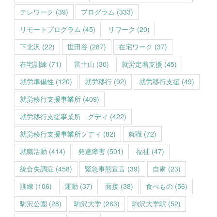
テレワーク
(39)
プログラム
(333)
リモートプログラム
(45)
リワーク
(20)
下北沢
(22)
世田谷
(287)
在宅ワーク
(37)
在宅訓練
(71)
富士山
(30)
就労定着支援
(45)
就労準備性
(120)
就労移行
(92)
就労移行支援
(49)
就労移行支援事業所
(409)
就労移行支援事業所 グディ
(422)
就労移行支援事業所グディ
(82)
就職
(72)
就職活動
(414)
発達障害
(501)
福祉
(47)
統合失調症
(458)
緊急事態宣言
(39)
自粛
(23)
訓練
(106)
運動
(37)
面接
(38)
食べもの
(56)
駒沢公園
(28)
駒沢大学
(263)
駒沢大学駅
(52)