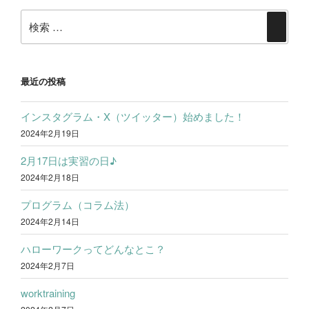
稿
o
e
検
ナ
検
k
r
索:
ビ
索
ゲ
ー
最近の投稿
シ
インスタグラム・X（ツイッター）始めました！
ョ
2024年2月19日
ン
2月17日は実習の日♪
2024年2月18日
プログラム（コラム法）
2024年2月14日
ハローワークってどんなとこ？
2024年2月7日
worktraining