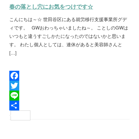
春の落とし穴にお気をつけです☆
こんにちは～☆ 世田谷区にある就労移行支援事業所グデ
ィです。 GWおわっちゃいましたね～。 ことしのGWは
いつもと違うすごしかたになったのではないかと思いま
す。 わたし個人としては、連休があると美容師さんと
[…]
F
a
T
c
w
L
e
i
i
共
b
t
n
有
投
o
t
e