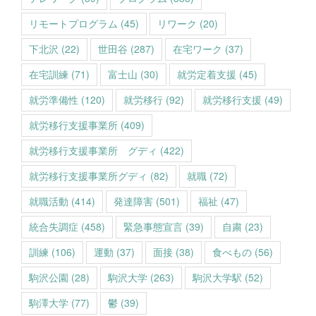
リモートプログラム
(45)
リワーク
(20)
下北沢
(22)
世田谷
(287)
在宅ワーク
(37)
在宅訓練
(71)
富士山
(30)
就労定着支援
(45)
就労準備性
(120)
就労移行
(92)
就労移行支援
(49)
就労移行支援事業所
(409)
就労移行支援事業所 グディ
(422)
就労移行支援事業所グディ
(82)
就職
(72)
就職活動
(414)
発達障害
(501)
福祉
(47)
統合失調症
(458)
緊急事態宣言
(39)
自粛
(23)
訓練
(106)
運動
(37)
面接
(38)
食べもの
(56)
駒沢公園
(28)
駒沢大学
(263)
駒沢大学駅
(52)
駒澤大学
(77)
鬱
(39)