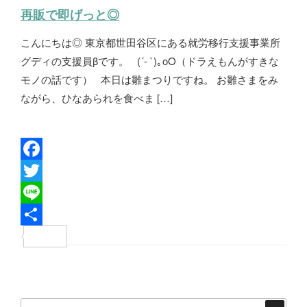
再販で即げっと◎
こんにちは◎ 東京都世田谷区にある就労移行支援事業所
グディの支援員βです。 (´- `)｡oO（ドラえもんがすきな
モノの話です） 本日は雛まつりですね。 お雛さまをみ
ながら、ひなあられを食べま […]
F
a
T
c
w
L
e
i
i
共
b
t
n
有
投
o
t
e
稿
o
e
検