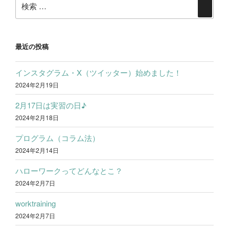
ナ
検
k
r
索:
ビ
索
ゲ
ー
最近の投稿
シ
インスタグラム・X（ツイッター）始めました！
ョ
2024年2月19日
ン
2月17日は実習の日♪
2024年2月18日
プログラム（コラム法）
2024年2月14日
ハローワークってどんなとこ？
2024年2月7日
worktraining
2024年2月7日