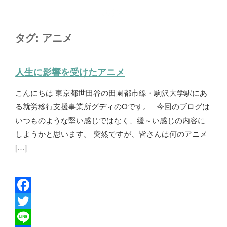
タグ:
アニメ
人生に影響を受けたアニメ
こんにちは 東京都世田谷の田園都市線・駒沢大学駅にあ
る就労移行支援事業所グディのOです。 今回のブログは
いつものような堅い感じではなく、緩～い感じの内容に
しようかと思います。 突然ですが、皆さんは何のアニメ
[…]
F
a
T