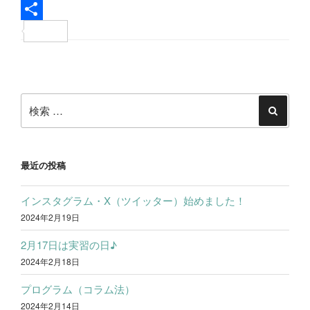
c
w
L
e
i
i
共
b
t
n
有
投
o
t
e
稿
o
e
検
ナ
k
r
索:
検
ビ
索
ゲ
ー
最近の投稿
シ
インスタグラム・X（ツイッター）始めました！
ョ
2024年2月19日
ン
2月17日は実習の日♪
2024年2月18日
プログラム（コラム法）
2024年2月14日