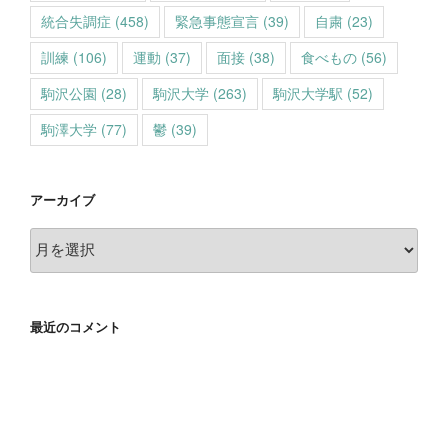
統合失調症
(458)
緊急事態宣言
(39)
自粛
(23)
訓練
(106)
運動
(37)
面接
(38)
食べもの
(56)
駒沢公園
(28)
駒沢大学
(263)
駒沢大学駅
(52)
駒澤大学
(77)
鬱
(39)
アーカイブ
ア
ー
カ
イ
最近のコメント
ブ