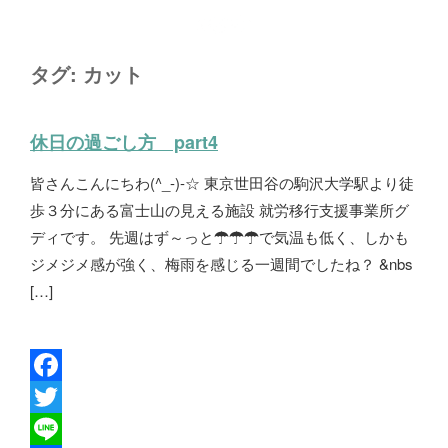
タグ:
カット
休日の過ごし方 part4
皆さんこんにちわ(^_-)-☆ 東京世田谷の駒沢大学駅より徒
歩３分にある富士山の見える施設 就労移行支援事業所グ
ディです。 先週はず～っと☂☂☂で気温も低く、しかも
ジメジメ感が強く、梅雨を感じる一週間でしたね？ &nbs
[…]
F
a
T