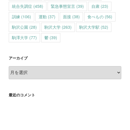
統合失調症
(458)
緊急事態宣言
(39)
自粛
(23)
訓練
(106)
運動
(37)
面接
(38)
食べもの
(56)
駒沢公園
(28)
駒沢大学
(263)
駒沢大学駅
(52)
駒澤大学
(77)
鬱
(39)
アーカイブ
ア
ー
カ
イ
最近のコメント
ブ