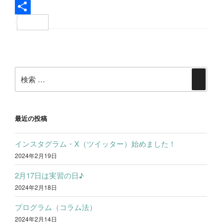
c
w
L
e
i
i
共
b
t
n
有
投
o
t
e
稿
o
e
検
ナ
検
k
r
索:
ビ
索
ゲ
ー
最近の投稿
シ
インスタグラム・X（ツイッター）始めました！
ョ
2024年2月19日
ン
2月17日は実習の日♪
2024年2月18日
プログラム（コラム法）
2024年2月14日