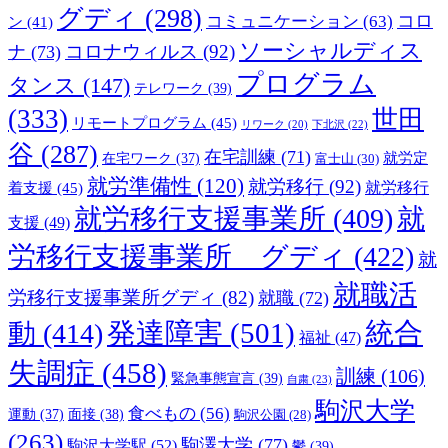
グディ
(298)
コロ
コミュニケーション
(63)
ン
(41)
ソーシャルディス
コロナウィルス
(92)
ナ
(73)
プログラム
タンス
(147)
テレワーク
(39)
(333)
世田
リモートプログラム
(45)
下北沢
(22)
リワーク
(20)
谷
(287)
在宅訓練
(71)
就労定
在宅ワーク
(37)
富士山
(30)
就労準備性
(120)
就労移行
(92)
着支援
(45)
就労移行
就労移行支援事業所
(409)
就
支援
(49)
労移行支援事業所 グディ
(422)
就
就職活
労移行支援事業所グディ
(82)
就職
(72)
発達障害
(501)
統合
動
(414)
福祉
(47)
失調症
(458)
訓練
(106)
緊急事態宣言
(39)
自粛
(23)
駒沢大学
食べもの
(56)
運動
(37)
面接
(38)
駒沢公園
(28)
(263)
駒澤大学
(77)
駒沢大学駅
(52)
鬱
(39)