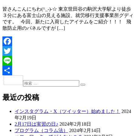
皆さんこんにちわ(^_-)-☆ 東京世田谷の駒沢大学駅より徒歩
３分にある富士山の見える施設、就労移行支援事業所グディ
です。 今回、新たに入荷したアイテムをご紹介！！！ 飛
散防止用のパネルですが […]
Facebook
Twitter
Line
共
検
投
検
索:
有
索
稿
最近の投稿
ナ
インスタグラム・X（ツイッター）始めました！
2024
ビ
年2月19日
ゲ
2月17日は実習の日♪
2024年2月18日
プログラム（コラム法）
2024年2月14日
ー