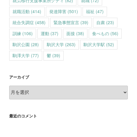
就労移行支援事業所グディ
(82)
就職
(72)
就職活動
(414)
発達障害
(501)
福祉
(47)
統合失調症
(458)
緊急事態宣言
(39)
自粛
(23)
訓練
(106)
運動
(37)
面接
(38)
食べもの
(56)
駒沢公園
(28)
駒沢大学
(263)
駒沢大学駅
(52)
駒澤大学
(77)
鬱
(39)
アーカイブ
ア
ー
カ
イ
最近のコメント
ブ