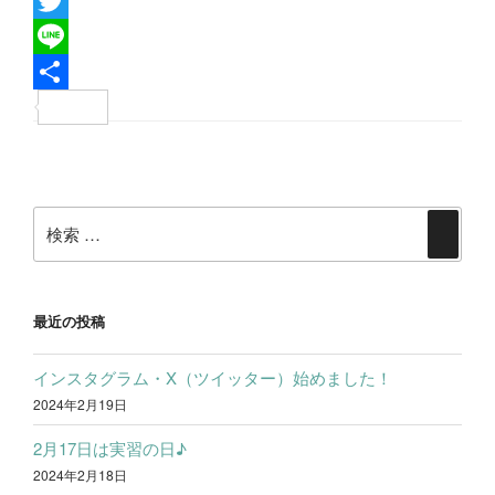
F
a
T
c
w
L
e
i
i
共
b
t
n
有
投
o
t
e
稿
o
e
検
ナ
検
k
r
索:
ビ
索
ゲ
ー
最近の投稿
シ
インスタグラム・X（ツイッター）始めました！
ョ
2024年2月19日
ン
2月17日は実習の日♪
2024年2月18日