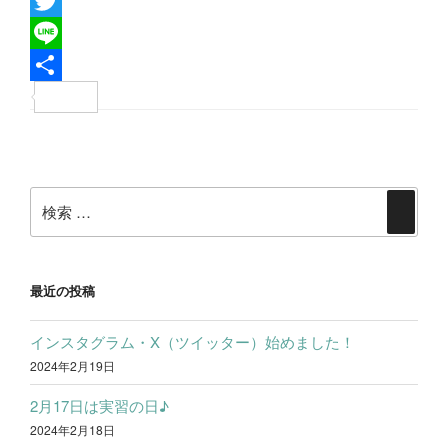
F
a
T
c
w
L
e
i
i
共
b
t
n
有
投
o
t
e
稿
o
e
検
ナ
検
k
r
索:
ビ
索
ゲ
ー
最近の投稿
シ
インスタグラム・X（ツイッター）始めました！
ョ
2024年2月19日
ン
2月17日は実習の日♪
2024年2月18日