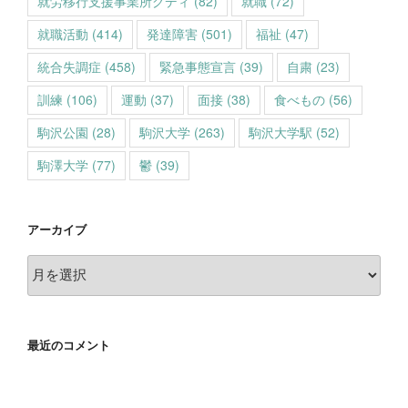
就労移行支援事業所グディ
(82)
就職
(72)
就職活動
(414)
発達障害
(501)
福祉
(47)
統合失調症
(458)
緊急事態宣言
(39)
自粛
(23)
訓練
(106)
運動
(37)
面接
(38)
食べもの
(56)
駒沢公園
(28)
駒沢大学
(263)
駒沢大学駅
(52)
駒澤大学
(77)
鬱
(39)
アーカイブ
ア
ー
カ
イ
最近のコメント
ブ