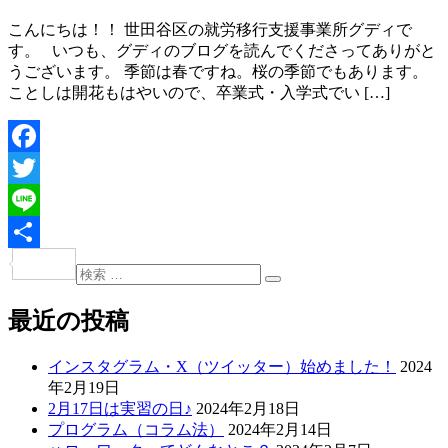
こんにちは！！ 世田谷区の就労移行支援事業所グディで
す。 いつも、グディのブログを読んでくださってありがと
うございます。 季節は春ですね。桜の季節でもあります。
ことしは開花もはやいので、卒業式・入学式でい […]
Facebook
Twitter
Line
共
検
投
検
索:
有
索
稿
最近の投稿
ナ
インスタグラム・X（ツイッター）始めました！
2024
ビ
年2月19日
ゲ
2月17日は実習の日♪
2024年2月18日
プログラム（コラム法）
2024年2月14日
ー