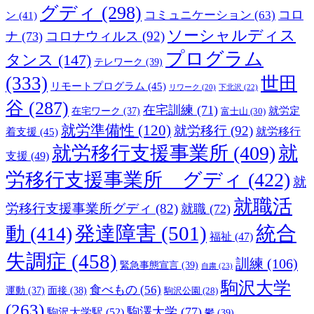
グディ
(298)
コロ
コミュニケーション
(63)
ン
(41)
ソーシャルディス
コロナウィルス
(92)
ナ
(73)
プログラム
タンス
(147)
テレワーク
(39)
(333)
世田
リモートプログラム
(45)
下北沢
(22)
リワーク
(20)
谷
(287)
在宅訓練
(71)
就労定
在宅ワーク
(37)
富士山
(30)
就労準備性
(120)
就労移行
(92)
着支援
(45)
就労移行
就労移行支援事業所
(409)
就
支援
(49)
労移行支援事業所 グディ
(422)
就
就職活
労移行支援事業所グディ
(82)
就職
(72)
発達障害
(501)
統合
動
(414)
福祉
(47)
失調症
(458)
訓練
(106)
緊急事態宣言
(39)
自粛
(23)
駒沢大学
食べもの
(56)
運動
(37)
面接
(38)
駒沢公園
(28)
(263)
駒澤大学
(77)
駒沢大学駅
(52)
鬱
(39)