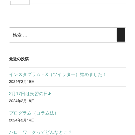
b
t
n
有
投
o
t
e
稿
o
e
検
ナ
検
k
r
索:
ビ
索
ゲ
ー
最近の投稿
シ
インスタグラム・X（ツイッター）始めました！
ョ
2024年2月19日
ン
2月17日は実習の日♪
2024年2月18日
プログラム（コラム法）
2024年2月14日
ハローワークってどんなとこ？