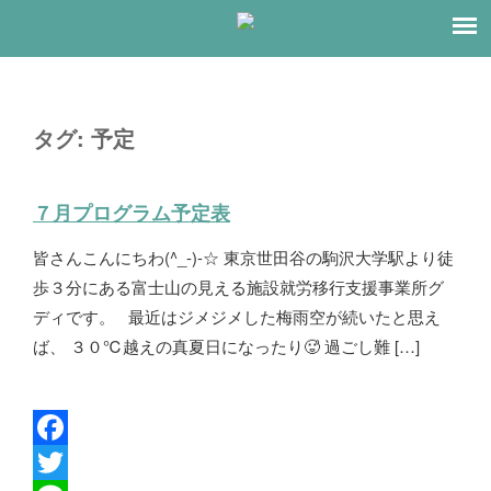
タグ:
予定
７月プログラム予定表
皆さんこんにちわ(^_-)-☆ 東京世田谷の駒沢大学駅より徒
歩３分にある富士山の見える施設就労移行支援事業所グ
ディです。 最近はジメジメした梅雨空が続いたと思え
ば、 ３０℃越えの真夏日になったり🥵 過ごし難 […]
F