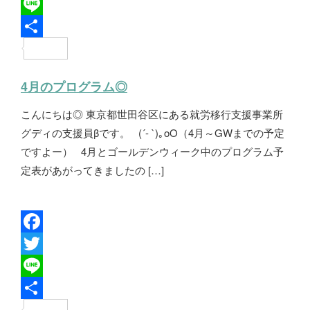
a
T
c
w
L
e
i
i
共
b
t
n
有
4月のプログラム◎
o
t
e
こんにちは◎ 東京都世田谷区にある就労移行支援事業所
o
e
グディの支援員βです。 (´- `)｡oO（4月～GWまでの予定
k
r
ですよー） 4月とゴールデンウィーク中のプログラム予
定表があがってきましたの […]
F
a
T
c
w
L
e
i
i
共