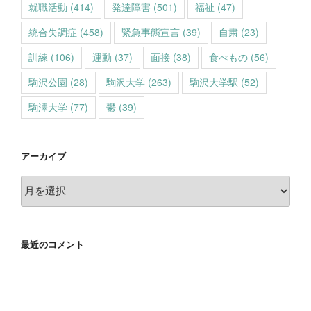
就職活動
(414)
発達障害
(501)
福祉
(47)
統合失調症
(458)
緊急事態宣言
(39)
自粛
(23)
訓練
(106)
運動
(37)
面接
(38)
食べもの
(56)
駒沢公園
(28)
駒沢大学
(263)
駒沢大学駅
(52)
駒澤大学
(77)
鬱
(39)
アーカイブ
ア
ー
カ
イ
最近のコメント
ブ