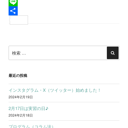
a
T
c
w
L
e
i
i
共
b
t
n
有
投
o
t
e
稿
o
e
検
ナ
k
r
索:
検
ビ
索
ゲ
ー
最近の投稿
シ
インスタグラム・X（ツイッター）始めました！
ョ
2024年2月19日
ン
2月17日は実習の日♪
2024年2月18日
プログラム（コラム法）