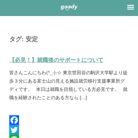
タグ:
安定
【必見！】就職後のサポートについて
皆さんこんにちわ(^_-)-☆ 東京世田谷の駒沢大学駅より徒
歩３分にある富士山の見える施設就労移行支援事業所グ
ディです。 本日は就職を目指している方必見です。 就
職を経験されたことのある方なら […]
F