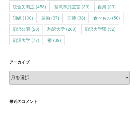
統合失調症
(458)
緊急事態宣言
(39)
自粛
(23)
訓練
(106)
運動
(37)
面接
(38)
食べもの
(56)
駒沢公園
(28)
駒沢大学
(263)
駒沢大学駅
(52)
駒澤大学
(77)
鬱
(39)
アーカイブ
ア
ー
カ
イ
最近のコメント
ブ