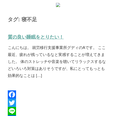
タグ:
寝不足
質の良い睡眠をとりたい！
こんにちは。 就労移行支援事業所グディのAです。 ここ
最近、疲れが残っているなと実感することが増えてきま
した。 体のストレッチや音楽を聴いてリラックスするな
どいろいろ対策はありそうですが、私にとってもっとも
効果的なことは […]
F
a
T