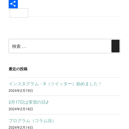
c
w
L
e
i
i
共
b
t
n
有
投
o
t
e
稿
o
e
検
ナ
検
k
r
索:
ビ
索
ゲ
ー
最近の投稿
シ
インスタグラム・X（ツイッター）始めました！
ョ
2024年2月19日
ン
2月17日は実習の日♪
2024年2月18日
プログラム（コラム法）
2024年2月14日