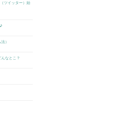
X（ツイッター）始
♪
ム法）
どんなとこ？