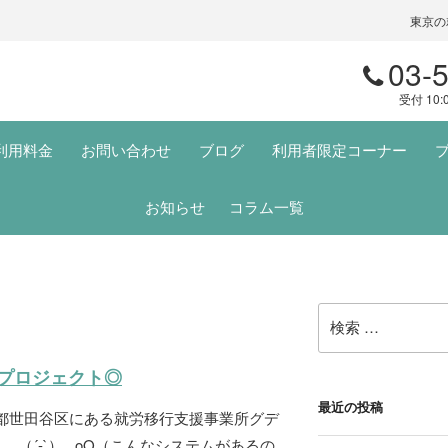
東京の
03-
受付 10:
利用料金
お問い合わせ
ブログ
利用者限定コーナー
お知らせ
コラム一覧
検
索:
プロジェクト◎
最近の投稿
京都世田谷区にある就労移行支援事業所グデ
 （´-`）.｡oO（こんなシステムがあるの