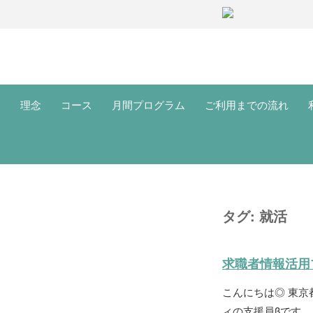
理念
コース
月間プログラム
ご利用までの流れ
タグ:
就活
求職者情報活用
こんにちは◎ 東
ィの支援員βです。