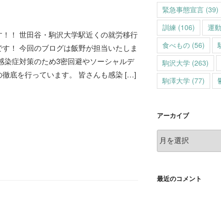
緊急事態宣言
(39)
訓練
(106)
運
す！！ 世田谷・駒沢大学駅近くの就労移行
食べもの
(56)
です！ 今回のブログは飯野が担当いたしま
感染症対策のため3密回避やソーシャルデ
駒沢大学
(263)
徹底を行っています。 皆さんも感染 […]
駒澤大学
(77)
アーカイブ
ア
ー
カ
イ
最近のコメント
ブ