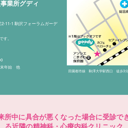
援事業所グディ
-11-1 駒沢フォーラムガーデ
印です。
00
年末年始 他
田園都市線 駒澤大学駅西口 徒歩3
来所中に具合が悪くなった場合に受診で
る近隣の精神科・心療内科クリニック