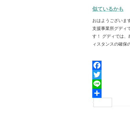
b
t
n
有
似ているかも
o
t
e
おはようございま
o
e
支援事業所グディ
k
r
す！ グディでは、
ィスタンスの確保の
F
a
T
c
w
L
e
i
i
共
b
t
n
有
投
o
t
e
稿