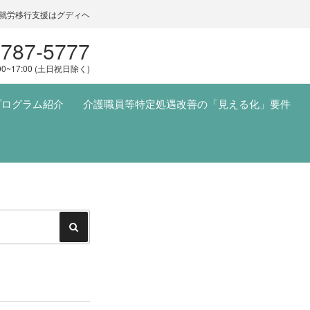
就労移行支援はグディヘ
5787-5777
00~17:00 (土日祝日除く)
プログラム紹介
介護職員等特定処遇改善の「見える化」要件
検
索