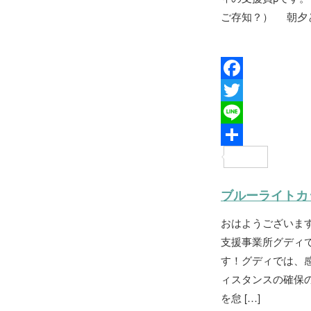
ご存知？） 朝夕と
F
a
T
c
w
L
e
i
i
共
b
t
n
有
ブルーライトカ
o
t
e
おはようございま
o
e
支援事業所グディ
k
r
す！グディでは、
ィスタンスの確保
を怠 […]