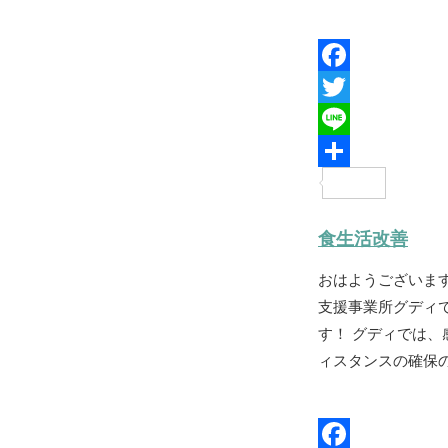
F
a
T
c
w
L
e
i
i
共
b
t
n
有
食生活改善
o
t
e
おはようございま
o
e
支援事業所グディ
k
r
す！ グディでは、
ィスタンスの確保の