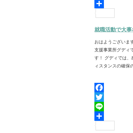
c
w
L
e
i
i
共
b
t
n
有
就職活動で大事
o
t
e
おはようございま
o
e
支援事業所グディ
k
r
す！ グディでは、
ィスタンスの確保の
F
a
T
c
w
L
e
i
i
共