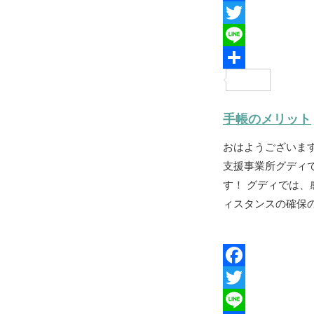
F
a
T
c
w
L
e
i
i
共
b
t
n
有
手帳のメリット
o
t
e
おはようございま
o
e
支援事業所グディ
k
r
す！ グディでは、
ィスタンスの確保の
F
a
T