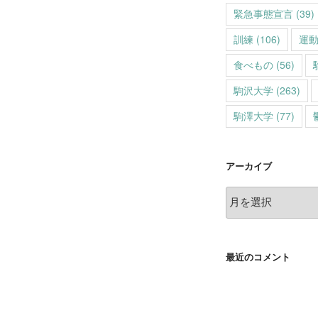
緊急事態宣言
(39)
訓練
(106)
運
食べもの
(56)
駒沢大学
(263)
駒澤大学
(77)
アーカイブ
ア
ー
カ
イ
最近のコメント
ブ