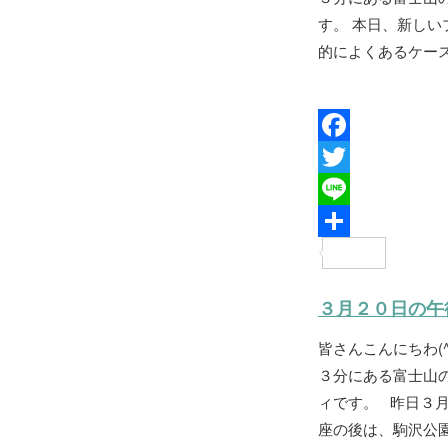
す。 本日、新しい
的によくあるケース
F
a
T
c
w
L
e
i
i
共
b
t
n
有
３月２０日の午
o
t
e
皆さんこんにちわ(
o
e
３分にある富士山
k
r
ィです。 昨日３
座の後は、駒沢公園