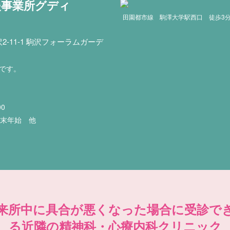
援事業所グディ
田園都市線 駒澤大学駅西口 徒歩3
-11-1 駒沢フォーラムガーデ
印です。
00
年末年始 他
来所中に具合が悪くなった場合に受診で
る近隣の精神科・心療内科クリニック