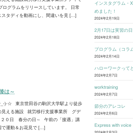
インスタグラム・
プログラムをリリースしています。 日常
めました！
スタディを動画にし、間違いを見 […]
2024年2月19日
2月17日は実習の日
2024年2月18日
プログラム（コラ
2024年2月14日
ハローワークって
2024年2月7日
worktraining
後は～
2024年2月7日
^_-)-☆ 東京世田谷の駒沢大学駅より徒歩
節分のアレコレ
の見える施設 就労移行支援事業所 グデ
2024年2月6日
月２０日 春分の日～ 午前の「接遇」講
Express with voice
で運動＆お花見で […]
2024年2月3日