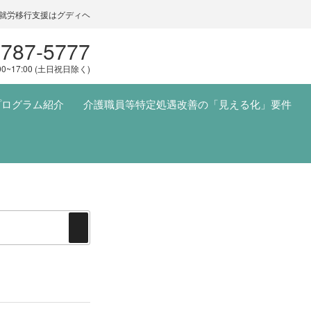
就労移行支援はグディヘ
5787-5777
00~17:00 (土日祝日除く)
プログラム紹介
介護職員等特定処遇改善の「見える化」要件
検
索