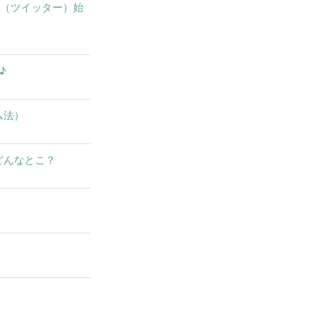
X（ツイッター）始
♪
ム法）
どんなとこ？