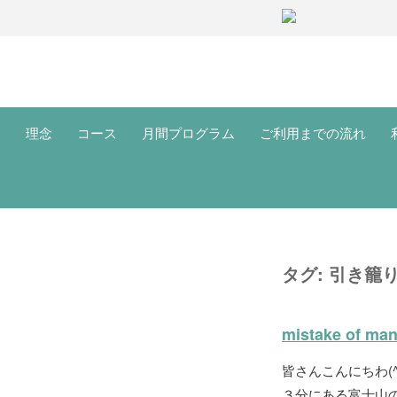
理念
コース
月間プログラム
ご利用までの流れ
タグ:
引き籠
mistake of ma
皆さんこんにちわ(^
３分にある富士山