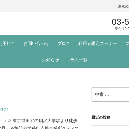
東京の
03-
受付 10:
利用料金
お問い合わせ
ブログ
利用者限定コーナー
お知らせ
コラム一覧
り
検
索:
nner
最近の投稿
_-)-☆ 東京世田谷の駒沢大学駅より徒歩
の見える施設就労移行支援事業所グディで