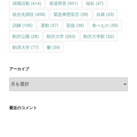
就職活動
(414)
発達障害
(501)
福祉
(47)
統合失調症
(458)
緊急事態宣言
(39)
自粛
(23)
訓練
(106)
運動
(37)
面接
(38)
食べもの
(56)
駒沢公園
(28)
駒沢大学
(263)
駒沢大学駅
(52)
駒澤大学
(77)
鬱
(39)
アーカイブ
ア
ー
カ
イ
最近のコメント
ブ