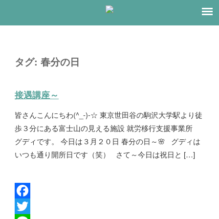
タグ:
春分の日
接遇講座～
皆さんこんにちわ(^_-)-☆ 東京世田谷の駒沢大学駅より徒
歩３分にある富士山の見える施設 就労移行支援事業所
グディです。 今日は３月２０日 春分の日～🌸 グディは
いつも通り開所日です（笑） さて～今日は祝日と […]
F