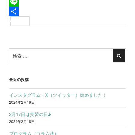
a
T
c
w
L
e
i
i
共
b
t
n
有
投
o
t
e
稿
o
e
検
ナ
k
r
索:
検
ビ
索
ゲ
ー
最近の投稿
シ
インスタグラム・X（ツイッター）始めました！
ョ
2024年2月19日
ン
2月17日は実習の日♪
2024年2月18日
プログラム（コラム法）