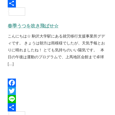
c
w
L
e
i
i
共
b
t
n
有
春季うつを吹き飛ばせ☆
o
t
e
こんにちは☆ 駒沢大学駅にある就労移行支援事業所グデ
o
e
ィです。 きょうは朝方は雨模様でしたが、天気予報とお
k
r
りに晴れましたね！ とても気持ちのいい陽気です。 本
日の午後は運動のプログラムで、上馬地区会館まで卓球
[…]
F
a
T
c
w
L