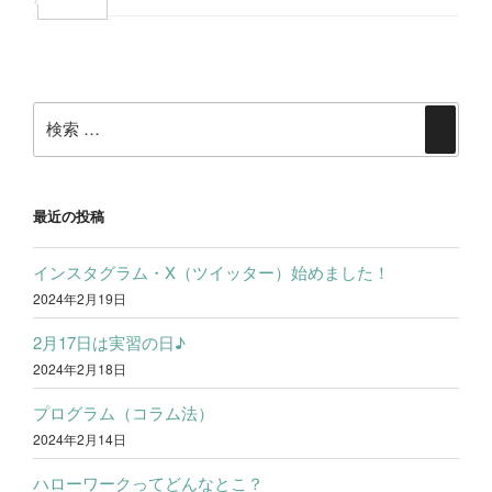
e
i
i
共
b
t
n
有
投
o
t
e
稿
o
e
検
ナ
検
k
r
索:
ビ
索
ゲ
ー
最近の投稿
シ
インスタグラム・X（ツイッター）始めました！
ョ
2024年2月19日
ン
2月17日は実習の日♪
2024年2月18日
プログラム（コラム法）
2024年2月14日
ハローワークってどんなとこ？