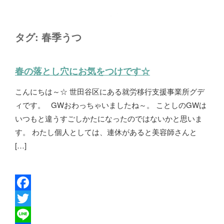
タグ:
春季うつ
春の落とし穴にお気をつけです☆
こんにちは～☆ 世田谷区にある就労移行支援事業所グデ
ィです。 GWおわっちゃいましたね～。 ことしのGWは
いつもと違うすごしかたになったのではないかと思いま
す。 わたし個人としては、連休があると美容師さんと
[…]
F
a
T