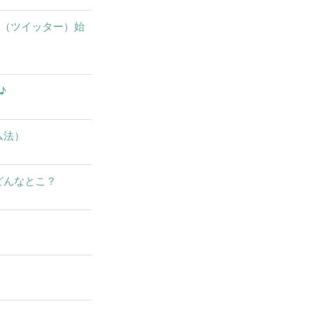
X（ツイッター）始
♪
ム法）
どんなとこ？