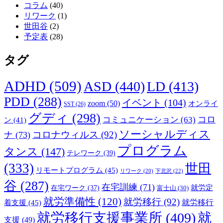
コラム
(40)
リワーク
(1)
世田谷
(2)
予定表
(28)
タグ
ADHD
(509)
ASD
(440)
LD
(413)
PDD
(288)
イベント
(104)
zoom
(50)
オンライ
SST
(26)
グディ
(298)
コロ
コミュニケーション
(63)
ン
(41)
ソーシャルディス
コロナウィルス
(92)
ナ
(73)
プログラム
タンス
(147)
テレワーク
(39)
(333)
世田
リモートプログラム
(45)
下北沢
(22)
リワーク
(20)
谷
(287)
在宅訓練
(71)
就労定
在宅ワーク
(37)
富士山
(30)
就労準備性
(120)
就労移行
(92)
着支援
(45)
就労移行
就労移行支援事業所
(409)
就
支援
(49)