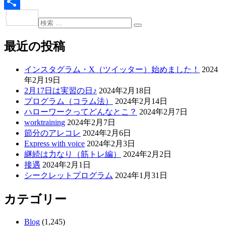
Line
共
検
投
検
索:
有
索
稿
最近の投稿
ナ
インスタグラム・X（ツイッター）始めました！
2024
ビ
年2月19日
ゲ
2月17日は実習の日♪
2024年2月18日
プログラム（コラム法）
2024年2月14日
ー
ハローワークってどんなとこ？
2024年2月7日
シ
worktraining
2024年2月7日
節分のアレコレ
2024年2月6日
ョ
Express with voice
2024年2月3日
ン
継続は力なり（筋トレ編）
2024年2月2日
接遇
2024年2月1日
シークレットプログラム
2024年1月31日
カテゴリー
Blog
(1,245)