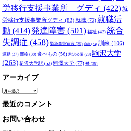
労移行支援事業所 グディ
(422)
就
就職活
労移行支援事業所グディ
(82)
就職
(72)
発達障害
(501)
統合
動
(414)
福祉
(47)
失調症
(458)
訓練
(106)
緊急事態宣言
(39)
自粛
(23)
駒沢大学
食べもの
(56)
運動
(37)
面接
(38)
駒沢公園
(28)
(263)
駒澤大学
(77)
駒沢大学駅
(52)
鬱
(39)
アーカイブ
ア
ー
最近のコメント
カ
イ
ブ
お問い合わせ