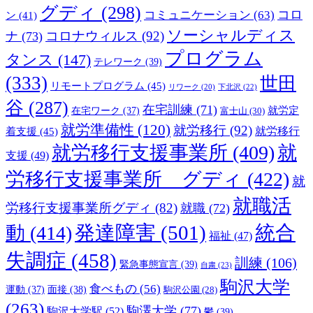
グディ
(298)
コロ
コミュニケーション
(63)
ン
(41)
ソーシャルディス
コロナウィルス
(92)
ナ
(73)
プログラム
タンス
(147)
テレワーク
(39)
(333)
世田
リモートプログラム
(45)
下北沢
(22)
リワーク
(20)
谷
(287)
在宅訓練
(71)
就労定
在宅ワーク
(37)
富士山
(30)
就労準備性
(120)
就労移行
(92)
着支援
(45)
就労移行
就労移行支援事業所
(409)
就
支援
(49)
労移行支援事業所 グディ
(422)
就
就職活
労移行支援事業所グディ
(82)
就職
(72)
発達障害
(501)
統合
動
(414)
福祉
(47)
失調症
(458)
訓練
(106)
緊急事態宣言
(39)
自粛
(23)
駒沢大学
食べもの
(56)
運動
(37)
面接
(38)
駒沢公園
(28)
(263)
駒澤大学
(77)
駒沢大学駅
(52)
鬱
(39)