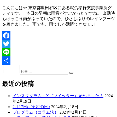
こんにちは☆ 東京都世田谷区にある就労移行支援事業所グ
ディです。 本日の早朝は雨音がすごかったですね。 出勤時
もけっこう雨がふっていたので、ひさしぶりのレインブーツ
を履きました。 雨でも、雨でしか活躍できな […]
Facebook
Twitter
Line
共
検
投
検
索:
有
索
稿
最近の投稿
ナ
インスタグラム・X（ツイッター）始めました！
2024
ビ
年2月19日
ゲ
2月17日は実習の日♪
2024年2月18日
プログラム（コラム法）
2024年2月14日
ー