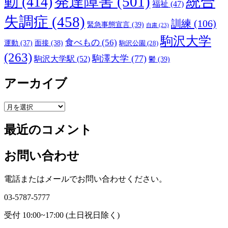
発達障害
(501)
統合
動
(414)
福祉
(47)
失調症
(458)
訓練
(106)
緊急事態宣言
(39)
自粛
(23)
駒沢大学
食べもの
(56)
運動
(37)
面接
(38)
駒沢公園
(28)
(263)
駒澤大学
(77)
駒沢大学駅
(52)
鬱
(39)
アーカイブ
ア
ー
最近のコメント
カ
イ
ブ
お問い合わせ
電話またはメールでお問い合わせください。
03-5787-5777
受付 10:00~17:00 (土日祝日除く)