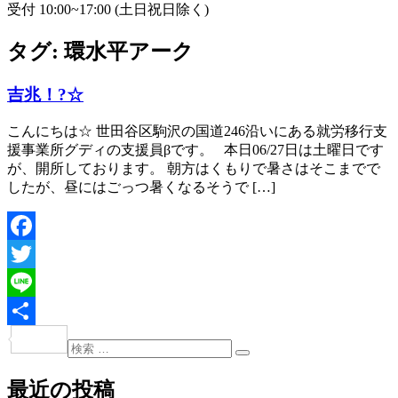
受付 10:00~17:00 (土日祝日除く)
タグ:
環水平アーク
吉兆！?☆
こんにちは☆ 世田谷区駒沢の国道246沿いにある就労移行支
援事業所グディの支援員βです。 本日06/27日は土曜日です
が、開所しております。 朝方はくもりで暑さはそこまでで
したが、昼にはごっつ暑くなるそうで […]
Facebook
Twitter
Line
共
検
投
検
索:
有
索
稿
最近の投稿