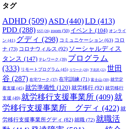
タグ
ADHD
(509)
ASD
(440)
LD
(413)
PDD
(288)
イベント
(104)
zoom
(50)
オンライ
SST
(26)
グディ
(298)
コロ
コミュニケーション
(63)
ン
(41)
ソーシャルディス
コロナウィルス
(92)
ナ
(73)
プログラム
タンス
(147)
テレワーク
(39)
(333)
世田
リモートプログラム
(45)
下北沢
(22)
リワーク
(20)
谷
(287)
在宅訓練
(71)
就労定
在宅ワーク
(37)
富士山
(30)
就労準備性
(120)
就労移行
(92)
着支援
(45)
就労移行
就労移行支援事業所
(409)
就
支援
(49)
労移行支援事業所 グディ
(422)
就
就職活
労移行支援事業所グディ
(82)
就職
(72)