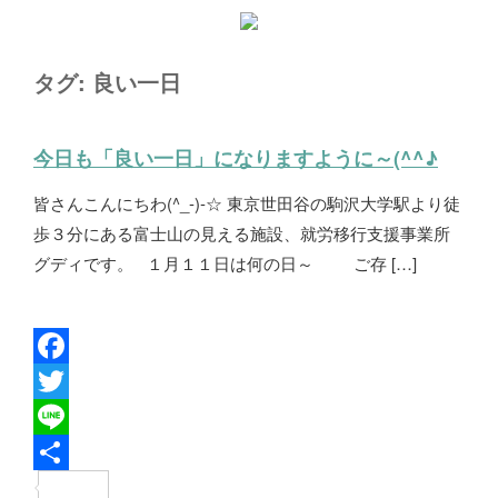
タグ:
良い一日
今日も「良い一日」になりますように～(^^♪
皆さんこんにちわ(^_-)-☆ 東京世田谷の駒沢大学駅より徒
歩３分にある富士山の見える施設、就労移行支援事業所
グディです。 １月１１日は何の日～ ご存 […]
F
a
T
c
w
L
e
i
i
共