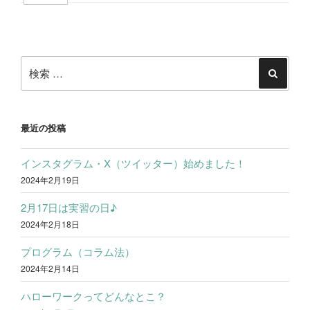
b
t
n
有
投
o
t
e
稿
o
e
検
ナ
k
r
索:
検
ビ
索
ゲ
ー
最近の投稿
シ
インスタグラム・X（ツイッター）始めました！
ョ
2024年2月19日
ン
2月17日は実習の日♪
2024年2月18日
プログラム（コラム法）
2024年2月14日
ハローワークってどんなとこ？