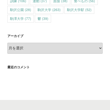
訓練
(106)
運動
(37)
面接
(38)
食べもの
(56)
駒沢公園
(28)
駒沢大学
(263)
駒沢大学駅
(52)
駒澤大学
(77)
鬱
(39)
アーカイブ
ア
ー
カ
イ
最近のコメント
ブ