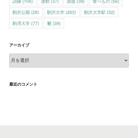
訓練
(106)
運動
(37)
面接
(38)
食べもの
(56)
駒沢公園
(28)
駒沢大学
(263)
駒沢大学駅
(52)
駒澤大学
(77)
鬱
(39)
アーカイブ
ア
ー
カ
イ
最近のコメント
ブ