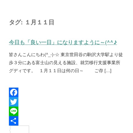
タグ:
１月１１日
今日も「良い一日」になりますように～(^^♪
皆さんこんにちわ(^_-)-☆ 東京世田谷の駒沢大学駅より徒
歩３分にある富士山の見える施設、就労移行支援事業所
グディです。 １月１１日は何の日～ ご存 […]
F
a
T
c
w
L
e
i
i
共