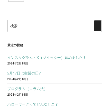
b
t
n
有
投
o
t
e
稿
o
e
検
ナ
検
k
r
索:
ビ
索
ゲ
ー
最近の投稿
シ
インスタグラム・X（ツイッター）始めました！
ョ
2024年2月19日
ン
2月17日は実習の日♪
2024年2月18日
プログラム（コラム法）
2024年2月14日
ハローワークってどんなとこ？