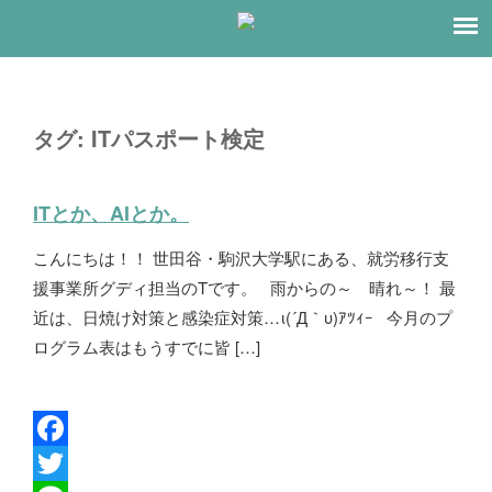
タグ:
ITパスポート検定
ITとか、AIとか。
こんにちは！！ 世田谷・駒沢大学駅にある、就労移行支
援事業所グディ担当のTです。 雨からの～ 晴れ～！ 最
近は、日焼け対策と感染症対策…ι(´Д｀υ)ｱﾂｨｰ 今月のプ
ログラム表はもうすでに皆 […]
F