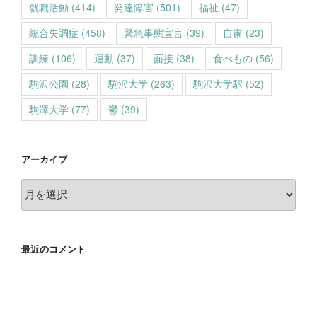
就職活動
(414)
発達障害
(501)
福祉
(47)
統合失調症
(458)
緊急事態宣言
(39)
自粛
(23)
訓練
(106)
運動
(37)
面接
(38)
食べもの
(56)
駒沢公園
(28)
駒沢大学
(263)
駒沢大学駅
(52)
駒澤大学
(77)
鬱
(39)
アーカイブ
ア
ー
カ
イ
最近のコメント
ブ