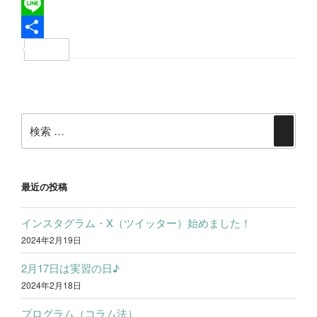
a
T
c
w
L
e
i
i
共
b
t
n
有
投
o
t
e
稿
o
e
検
ナ
検
k
r
索:
ビ
索
ゲ
ー
最近の投稿
シ
インスタグラム・X（ツイッター）始めました！
ョ
2024年2月19日
ン
2月17日は実習の日♪
2024年2月18日
プログラム（コラム法）