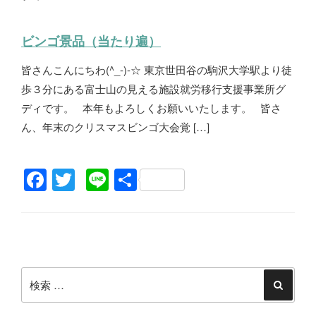
ビンゴ景品（当たり遍）
皆さんこんにちわ(^_-)-☆ 東京世田谷の駒沢大学駅より徒
歩３分にある富士山の見える施設就労移行支援事業所グ
ディです。 本年もよろしくお願いいたします。 皆さ
ん、年末のクリスマスビンゴ大会覚 […]
F
T
Li
共
a
wi
n
有
c
tt
e
投
e
er
稿
b
検
ナ
o
索:
検
ビ
索
o