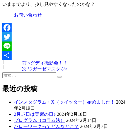
いままでより、少し見やすくなったのかな？
お問い合わせ
Facebook
Twitter
Line
過
前
<
グディ撮影会！！
投
共
去
次
次
♡ガーゼマスク♡
>
稿
有
検
の
の
検
索:
投
投
ナ
索
稿
稿
最近の投稿
ビ
ゲ
インスタグラム・X（ツイッター）始めました！
2024
年2月19日
ー
2月17日は実習の日♪
2024年2月18日
シ
プログラム（コラム法）
2024年2月14日
ハローワークってどんなとこ？
2024年2月7日
ョ