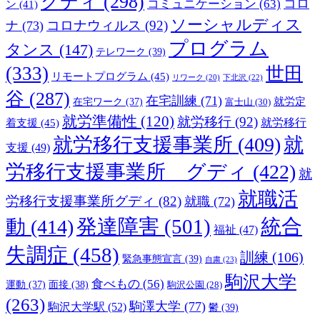
グディ
(298)
コロ
コミュニケーション
(63)
ン
(41)
ソーシャルディス
コロナウィルス
(92)
ナ
(73)
プログラム
タンス
(147)
テレワーク
(39)
(333)
世田
リモートプログラム
(45)
下北沢
(22)
リワーク
(20)
谷
(287)
在宅訓練
(71)
就労定
在宅ワーク
(37)
富士山
(30)
就労準備性
(120)
就労移行
(92)
着支援
(45)
就労移行
就労移行支援事業所
(409)
就
支援
(49)
労移行支援事業所 グディ
(422)
就
就職活
労移行支援事業所グディ
(82)
就職
(72)
発達障害
(501)
統合
動
(414)
福祉
(47)
失調症
(458)
訓練
(106)
緊急事態宣言
(39)
自粛
(23)
駒沢大学
食べもの
(56)
運動
(37)
面接
(38)
駒沢公園
(28)
(263)
駒澤大学
(77)
駒沢大学駅
(52)
鬱
(39)