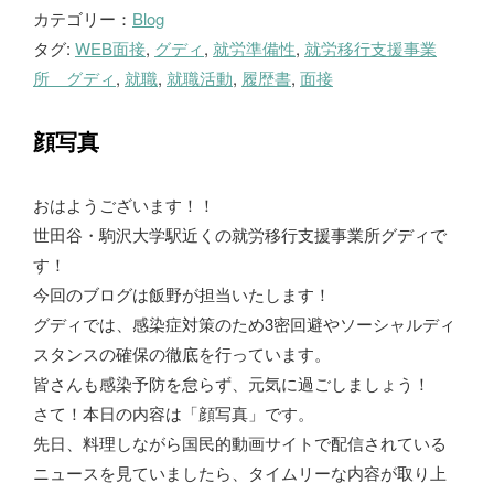
カテゴリー：
Blog
ロ
タグ:
WEB面接
,
グディ
,
就労準備性
,
就労移行支援事業
グ
所 グディ
,
就職
,
就職活動
,
履歴書
,
面接
顔写真
おはようございます！！
世田谷・駒沢大学駅近くの就労移行支援事業所グディで
す！
今回のブログは飯野が担当いたします！
グディでは、感染症対策のため3密回避やソーシャルディ
スタンスの確保の徹底を行っています。
皆さんも感染予防を怠らず、元気に過ごしましょう！
さて！本日の内容は「顔写真」です。
先日、料理しながら国民的動画サイトで配信されている
ニュースを見ていましたら、タイムリーな内容が取り上