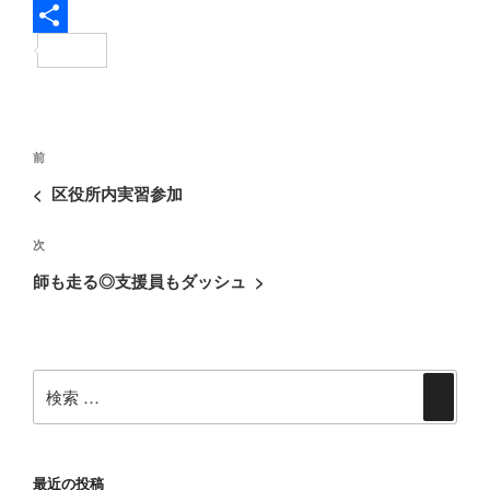
c
w
L
e
i
i
共
b
t
n
有
o
t
e
投
o
e
過
前
稿
去
k
r
<
区役所内実習参加
ナ
の
ビ
次
次
投
ゲ
の
稿
師も走る◎支援員もダッシュ
>
ー
投
シ
稿
ョ
検
ン
検
索:
索
最近の投稿