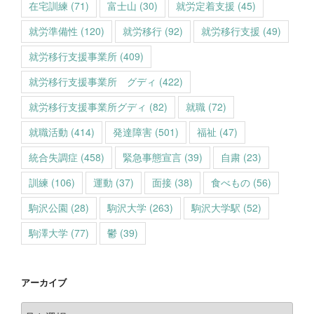
在宅訓練
(71)
富士山
(30)
就労定着支援
(45)
就労準備性
(120)
就労移行
(92)
就労移行支援
(49)
就労移行支援事業所
(409)
就労移行支援事業所 グディ
(422)
就労移行支援事業所グディ
(82)
就職
(72)
就職活動
(414)
発達障害
(501)
福祉
(47)
統合失調症
(458)
緊急事態宣言
(39)
自粛
(23)
訓練
(106)
運動
(37)
面接
(38)
食べもの
(56)
駒沢公園
(28)
駒沢大学
(263)
駒沢大学駅
(52)
駒澤大学
(77)
鬱
(39)
アーカイブ
ア